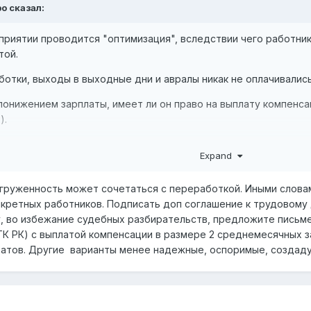
ро
сказал:
риятии проводится "оптимизация", вследствии чего работник
той.
отки, выходы в выходные дни и авралы никак не оплачивались
 понижением зарплаты, имеет ли он право на выплату компен
).
Expand
загруженность может сочетаться с переработкой. Иными слов
кретных работников. Подписать доп соглашение к трудовому
, во избежание судебных разбирательств, предложите письм
 ТК РК) с выплатой компенсации в размере 2 среднемесячных з
тов. Другие варианты менее надежные, оспоримые, создадут