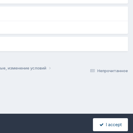
чные, изменение условий
Непрочитанное
I accept