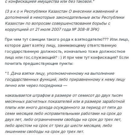
с конфискацией имущества или без таковой."
(З а к о н Республики Казахстан О внесении изменений и
дополнений в некоторые законодательные акты Республики
Казахстан по вопросам совершенствования борьбы с
коррупцией от 21 июля 2007 года № 308-III ЗРК)
При чем тут санкции такого рода к взяткодателю??? Или лицо,
которое дает взятку лицу, занимающему ответственную
государственную должность, изначально тоже должностное
лицо или гос.служающий? : ) И при чем тут конфискация? Если
почитать предшествующие пункты:
"
1. Дача взятки лицу, уполномоченному на выполнение
государственных функций, либо приравненному к нему лицу
лично или через посредника —
наказывается штрафом в размере от семисот до двух тысяч
месячных расчетных показателей или в размере заработной
платы или иного дохода осужденного за период от пяти до
семи месяцев либо исправительными работами на срок до
двух лет, либо ограничением свободы на срок до трех лет,
либо арестом на срок от трех до шести месяцев, либо
лишением свободы на срок до трех лет.