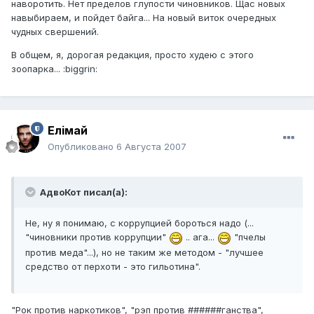
наворотить. Нет пределов глупости чиновников. Щас новых
навыбираем, и пойдет байга... На новый виток очередных
чудных свершений.
В общем, я, дорогая редакция, просто ху
д
ею с этого
зоопарка... :biggrin:
Елiмай
Опубликовано
6 Августа 2007
АдвоКот писал(а):
Не, ну я понимаю, с коррупцией бороться надо (...
"чиновники против коррупции"
.. ага...
"пчелы
против меда"...), но не таким же методом - "лучшее
средство от перхоти - это гильотина".
"Рок против наркотиков", "рэп против ######ганства",