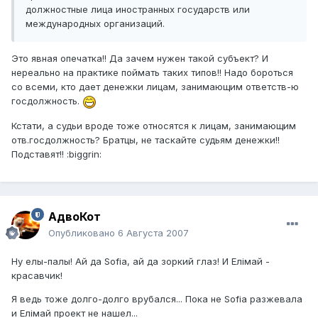
должностные лица иностранных государств или
международных организаций.
Это явная опечатка!! Да зачем нужен такой субъект? И
нереально на практике поймать таких типов!! Надо бороться
со всеми, кто дает денежки лицам, занимающим ответств-ю
госдолжность.
Кстати, а судьи вроде тоже относятся к лицам, занимающим
отв.госдолжность? Братцы, не таскайте судьям денежки!!
Подставят!! :biggrin:
АдвоКот
Опубликовано
6 Августа 2007
Ну елы-палы! Ай да Sofia, ай да зоркий глаз! И Елiмай -
красавчик!
Я ведь тоже долго-долго врубался... Пока не Sofia разжевала
и Елiмай проект не нашел...