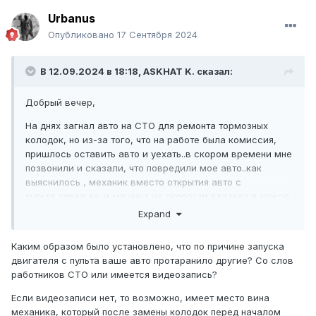
Urbanus
Опубликовано
17 Сентября 2024
В 12.09.2024 в 18:18,
ASKHAT K.
сказал:
Добрый вечер,
На днях загнал авто на СТО для ремонта тормозных
колодок, но из-за того, что на работе была комиссия,
пришлось оставить авто и уехать..в скором времени мне
позвонили и сказали, что повредили мое авто..как
выяснилось , механик вместо открытия авто с
пульта,завел ее..и машина на скорости влетела в чужое
авто..в итоге,вся правая сторона очень сильно
Expand
поцарапана, а бампер разбит.. руководство СТО считает,
что виноват я сам, так, как я не предупредил о том, что
Каким образом было установлено, что по причине запуска
на пульте есть автозапуск.
двигателя с пульта ваше авто протаранило другие? Со слов
работников СТО или имеется видеозапись?
Ущерб оценили в 400тыс один костоправ, а другой в
270тыс.. руководство сто предлагает оплатить пополам.
Если видеозаписи нет, то возможно, имеет место вина
механика, который после замены колодок перед началом
Заявление Я написал..но юристы, с которыми