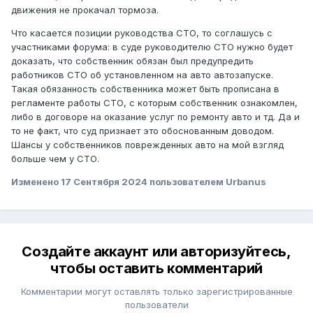
движения не прокачал тормоза.
советовался говорят, что смысла нет от заявления.
Рекомендуют согласиться на условия 50/50.
Что касается позиции руководства СТО, то соглашусь с
участниками форума: в суде руководителю СТО нужно будет
доказать, что собственник обязан был предупредить
Подскажите пожалуйста, как я могу получить полную
работников СТО об установленном на авто автозапуске.
оплату за ремонт и восстановление своего авто?!
Такая обязанность собственника может быть прописана в
регламенте работы СТО, с которым собственник ознакомлен,
либо в договоре на оказание услуг по ремонту авто и тд. Да и
то не факт, что суд признает это обоснованным доводом.
Шансы у собственников поврежденных авто на мой взгляд
больше чем у СТО.
Изменено
17 Сентября 2024
пользователем Urbanus
Создайте аккаунт или авторизуйтесь,
чтобы оставить комментарий
Комментарии могут оставлять только зарегистрированные
пользователи