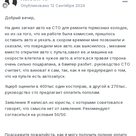
Опубликовано
12 Сентября 2024
Добрый вечер,
На днях загнал авто на СТО для ремонта тормозных колодок,
но из-за того, что на работе была комиссия, пришлось
оставить авто и уехать..в скором времени мне позвонили и
сказали, что повредили мое авто..как выяснилось , механик
вместо открытия авто с пульта,завел ее..и машина на
скорости влетела в чужое авто..в итоге,вся правая сторона
очень сильно поцарапана, а бампер разбит.. руководство СТО
считает, что виноват я сам, так, как я не предупредил о том,
что на пульте есть автозапуск.
Ущерб оценили в 400тыс один костоправ, а другой в 270тыс..
руководство сто предлагает оплатить пополам.
Заявление Я написал..но юристы, с которыми советовался
говорят, что смысла нет от заявления. Рекомендуют
согласиться на условия 50/50.
Подскажите пожалуйста, как я могу получить полную оплату