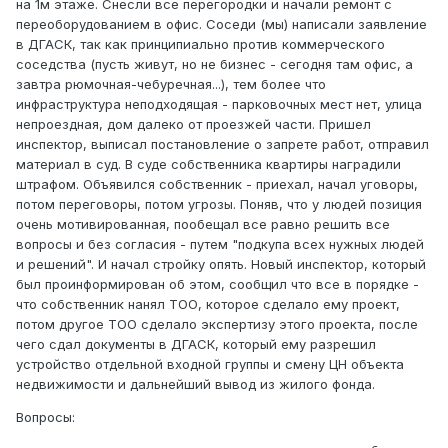
на 1м этаже. Снесли все перегородки и начали ремонт с
переоборудованием в офис. Соседи (мы) написали заявление
в ДГАСК, так как принципиально против коммерческого
соседства (пусть живут, но не бизнес - сегодня там офис, а
завтра рюмочная-чебуречная...), тем более что
инфраструктура неподходящая - парковочных мест нет, улица
непроездная, дом далеко от проезжей части. Пришел
инспектор, выписал постановление о запрете работ, отправил
материал в суд. В суде собственника квартиры наградили
штрафом. Объявился собственник - приехал, начал уговоры,
потом переговоры, потом угрозы. Поняв, что у людей позиция
очень мотивированная, пообещал все равно решить все
вопросы и без согласия - путем "подкупа всех нужных людей
и решений". И начал стройку опять. Новый инспектор, который
был проинформирован об этом, сообщил что все в порядке -
что собственник нанял ТОО, которое сделало ему проект,
потом другое ТОО сделало экспертизу этого проекта, после
чего сдал документы в ДГАСК, который ему разрешил
устройство отдельной входной группы и смену ЦН объекта
недвижимости и дальнейший вывод из жилого фонда.
Вопросы: