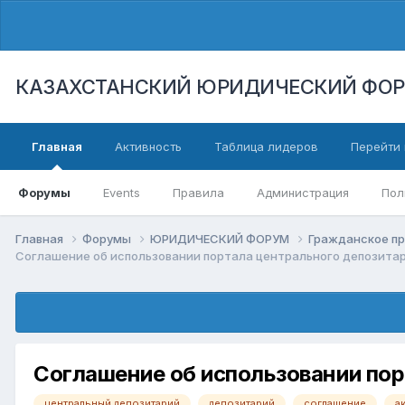
КАЗАХСТАНСКИЙ ЮРИДИЧЕСКИЙ ФО
Главная
Активность
Таблица лидеров
Перейти 
Форумы
Events
Правила
Администрация
Пол
Главная
Форумы
ЮРИДИЧЕСКИЙ ФОРУМ
Гражданское п
Cоглашение об использовании портала центрального депозитари
Cоглашение об использовании порт
центральный депозитарий
депозитарий
соглашение
а