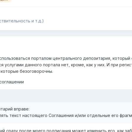
твительность и т.д.)
спользоваться порталом центрального депозитария, который 
 услугами данного портала нет, кроме, как у них. И при рег
, которые безоговорочны.
 соглашении
зитарий вправе:
алять текст настоящего Соглашения и/или отдельные его фраг
ий сразу после моего подписания может изменить его, как за