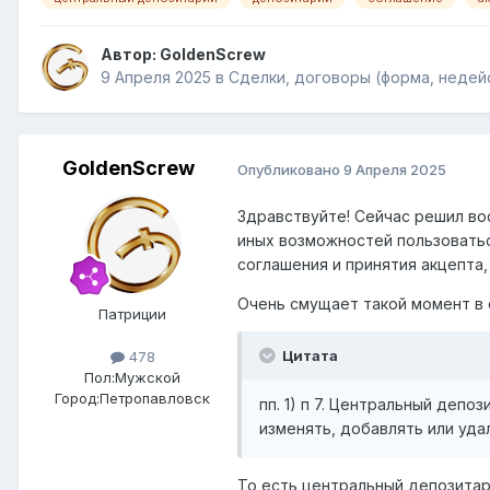
Автор:
GoldenScrew
9 Апреля 2025
в
Сделки, договоры (форма, недейс
GoldenScrew
Опубликовано
9 Апреля 2025
Здравствуйте! Сейчас решил во
иных возможностей пользоваться
соглашения и принятия акцепта
Очень смущает такой момент в
Патриции
Цитата
478
Пол:
Мужской
Город:
Петропавловск
пп. 1) п 7. Центральный депо
изменять, добавлять или уд
То есть центральный депозитар