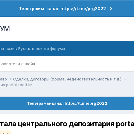
Телеграмм-канал https://t.me/prg2022
РУМ
на архив Бухгалтерского форума
ьзователи онлайн
раво
Сделки, договоры (форма, недействительность и т.д.)
я portal.kacd.kz
Телеграмм-канал https://t.me/prg2022
ала центрального депозитария portal
кцепт