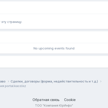
эту страницу.
No upcoming events found
раво
Сделки, договоры (форма, недействительность и т.д.)
я portal.kacd.kz
Обратная связь
Cookie
ТОО "Компания ЮрИнфо"