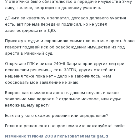
У ответчика было обязательство о передаче имущества 3-му
лицу, т.е. мне, квартиры по долевому участию.
дЭньги за квартиру я заплатил, договор долевого участия
есть, акт приема передачи подписал, но не успел
зарегестрировать в ДЮ.
Прихожу к судье и спрашиваю снимет ли она мне арест. А она
говорит подавай иск об освобождении имущества из под
ареста в Районный суд.
Открываю ГПК и читаю 240-6 Защита прав других лиц при
исполнении решения..., есть 33ГПК, других статей нет.
Решения тоже пока нет - дело не закончилось. Чем
обосновать моё заявление нэ знаю.
Вопрос: как снимается арест в данном случае, и какое
заявление мне подавать? отдельное исковое, или судье
наложившему арест?
Есть ли у кого схожие решения или определения?
Если кто решал ентот вопрос помогите пожалуйста! :smile:
Изменено
11 Июня 2008
пользователем talgat_d