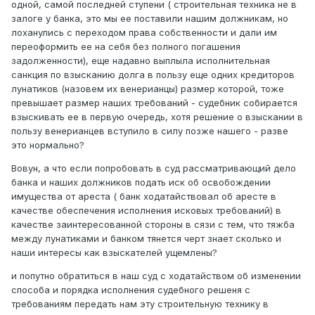
одной, самой последней ступени ( строительная техника не в
залоге у банка, это мы ее поставили нашим должникам, но
лоханулись с переходом права собственности и дали им
переоформить ее на себя без полного погашения
задолженности), еще надавно выплыла исполнительная
санкция по взысканию долга в пользу еще одних кредиторов
лунатиков (назовем их венерианцы) размер которой, тоже
превышает размер наших требований - судебник собирается
взыскивать ее в первую очередь, хотя решение о взыскании в
пользу венерианцев вступило в силу позже нашего - разве
это нормально?
Вовун, а что если попробовать в суд рассматривающий дело
банка и наших должников подать иск об освобождении
имущества от ареста ( банк ходатайствовал об аресте в
качестве обеспечения исполнения исковых требований) в
качестве заинтересованной стороны в сязи с тем, что тяжба
между лунатиками и банком тянется черт знает сколько и
наши интересы как взыскателей ущемлены?
и попутно обратиться в наш суд с ходатайством об изменении
способа и порядка исполнения судебного решеня с
требованиям передать нам эту строительную технику в