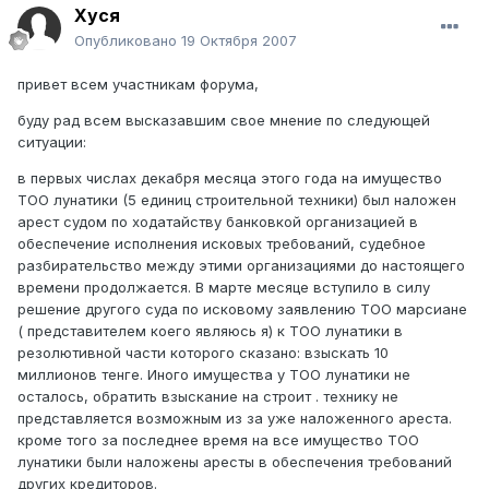
Хуся
Опубликовано
19 Октября 2007
привет всем участникам форума,
буду рад всем высказавшим свое мнение по следующей
ситуации:
в первых числах декабря месяца этого года на имущество
ТОО лунатики (5 единиц строительной техники) был наложен
арест судом по ходатайству банковкой организацией в
обеспечение исполнения исковых требований, судебное
разбирательство между этими организациями до настоящего
времени продолжается. В марте месяце вступило в силу
решение другого суда по исковому заявлению ТОО марсиане
( представителем коего являюсь я) к ТОО лунатики в
резолютивной части которого сказано: взыскать 10
миллионов тенге. Иного имущества у ТОО лунатики не
осталось, обратить взыскание на строит . технику не
представляется возможным из за уже наложенного ареста.
кроме того за последнее время на все имущество ТОО
лунатики были наложены аресты в обеспечения требований
других кредиторов.