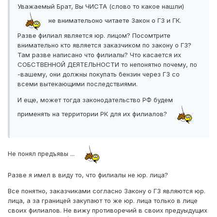
Уважаемый Брат, Вы ЧИСТА (слово то какое нашли)
не внимательоно читаете Закон о ГЗ и ГК.
Разве филиал является юр. лицом? Посомтрите
внимательно кто является заказчиком по закону о ГЗ?
Там разве написано что филиалы? Что касается их
СОБСТВЕННОЙ ДЕЯТЕЛЬНОСТИ то непонятно почему, по
-вашему, они должны покупать бензин через ГЗ со
всеми вытекающими последствиями.
И еще, может тогда законодательство РФ будем
применять на территории РК для их филиалов?
Не понял предъявы ...
Разве я имел в виду то, что филиалы не юр. лица?
Все понятно, заказчиками согласно Закону о ГЗ являются юр.
лица, а за границей закупают то же юр. лица только в лице
своих филиалов. Не вижу противоречий в своих предуыдущих