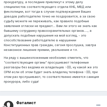
прокуратуру, а последние привлекут к этому делу
специалистов соответствующего отдела КНБ, МВД или
фин.полиции, вот тогда в случае подтверждения Ваших
доводов работодателю точно не поздоровится, а за свою
судьбу можете не переживать, как правило подобные
заявления огласки не предают.... Вам ли этого не знать как
бывшему сотруднику правоохранительных органов....., а
допускать подобные нарушения на мой взгляд, - это
способствование работодателю в нарушении
Конституционных прав граждан, сегоня прослушка, завтра
незаконное лишение премии, увольнение и т.п.
На ряду с вышеизложенным необхоимо отметить, что
"соответствующие органы" просушивают телефонные
разговоры без ведома их владельцев :-)))), ну какой же это
ОРМ если об этом будет знать владелец телефона :-)))), при
этом раз прслушивают, то соответственно имеется санкция
прокурора, либо суда!
Фаталист