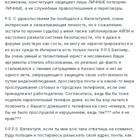
возможны, конституция защищает лишь ЛИЧНЫЕ потворяю
ЛИЧНЫЕ, а не служебные правоотношения и переговоры.
P.S. С удовольствием бы пообщался с Валетнтулей, очень
интересная и захватывающая личность, но к сожалению
(кстати по иронии судьбы) у меня также заблокирован АЙПИ и
настолько развита система безопасности, что я даже в
форуме участвую как гость, не могу не зарегистрироваться и
из всех средств Интернета есть только почта. P.P.S Бахтияр,
Вы очень умный и талантливый юрист и несомненно Ваши
аргументы отлично обоснованны, но реально де-факто я
сталкивался с такими ситуациями в Казахстане и нет ни
одного акта, запрещающего защищать свою собственность
путем видеонаблюдения, проссмотра почты и в какой-то мере
прослушивания сотовых и городских телефонов, если они
принадлежат работодателю. Согласитесь, ведь Вы бы тоже
подняли параллельный телефон дома, если бы вор пытался
позвонить с Вашего домашнего телефона на секс-номера, это
бы не было прослушкой и нарушением, ведь так??? или я не
прав???
P.P.P.S. Валентуля, если ты мне все таки ответишь на коммент,
буду польщен и постараюсь разыскать свой адрес почты, как