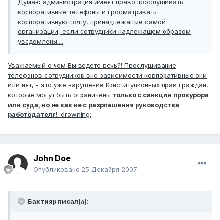
Думаю администрация имеет право прослушивать
корпоративные телефоны и просматривать
корпоративную почту, принадлежащие самой
организации, если сотрудники надлежащем образом
уведомлены....
Уважаемый о чем Вы ведете речь?! Прослушивание
телефонов сотрудников вне зависимости корпоративные они
или нет, - это уже нарушение Конституционных прав граждан,
которые могут быть ограничены
только с санкции прокурора
или суда, но не как не с разрпешения руководства
работодателя!
:drowning:
John Doe
Опубликовано
25 Декабря 2007
Бахтияр писал(а):