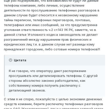
Еще раз подчеркиваю, что внезависмости будут ли данные
телефоны компании, либо личные, осуществление
деятельности по прослушиванию телефонных разговоров в
данном случае будет относится к незаконному нарушению
тайны переписки, телефонных переговоров, почтовых,
телеграфных или иных сообщений, за что предусмотренна
уголовная ответственность ч.2 ст.143 УК РК, заметте, чо в
данной статье Уголовного кодеса законодатель не делает
разграничений между нарушением прав физических и
юридических лиц т.е. в данном случае нет разницы кому
принадлежат городские, либо сотовые номера телефонов!!!
Цитата
Я не говорю, что оператору дают распоряжение
прослушивать или детализировать телефоны. С другой
стороны абсолютно законно работодателю, как
собственнику номера получить распечатку с
детализацией звонков.
С этим я не спорю, пожалуйста с целью экономии денежных
средств комании, берите распечатку телефонных разговоров
как в ОАО "Казахтелекоме", так и у оператора сотовой связи,