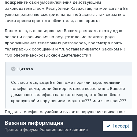
подкрепите свои умозаключения действующим
законодательством Республики Казахстан, на мой взгляд Вы
узконаправленно смотрите на данный аспект, так сказать с
точки зрения простого обывателя, а не юриста!
Более того, в опровержение Вашим доводам, скажу одно -
запрет и ограничения на осуществление всякого рода
прослушивания телефонных разговоров, просмотра почты,
телеграфных сообщении и т.п. устанавливается Законом РК
"Об оперативно-розыскной деятельности"!
Цитата
Согласитесь, ведь Вы бы тоже подняли параллельный
телефон дома, если бы вор пытался позвонить с Вашего
домашнего телефона на секс-номера, это бы не было
прослушкой и нарушением, ведь так??? или я не прав???
Поднять телефон случайно и выявить нарушение связанное
споимкой вора, или делать это умышленно, две большие
Важная информация
разницы
еще раз говою, что Вы просто-напросто пытаетесь
I accept
Правила форума
Условия использования
подменить понятия и в данном случае подогнать действия
работодателя под законные, ан нет такой вариант не пройдет!