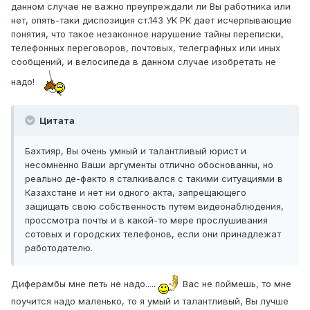
данном случае не важно преупреждали ли Вы работника или
нет, опять-таки диспозиция ст.143 УК РК дает исчерпывающие
понятия, что такое незаконное нарушение тайны переписки,
телефонных переговоров, почтовых, телеграфных или иных
сообщений, и велосипеда в данном случае изобретать не
надо!
Цитата
Бахтияр, Вы очень умный и талантливый юрист и
несомненно Ваши аргументы отлично обоснованны, но
реально де-факто я сталкивался с такими ситуациями в
Казахстане и нет ни одного акта, запрещающего
защищать свою собственность путем видеонаблюдения,
проссмотра почты и в какой-то мере прослушивания
сотовых и городских телефонов, если они принадлежат
работодателю.
Диферамбы мне петь не надо.....
Вас не поймешь, то мне
поучится надо маленько, то я умый и талантливый, Вы лучше