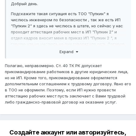
Добрый день.
Подскажите такая ситуация есть ТОО "Пупкин" я
числюсь инженером по безопасности , так же есть ИП
"Пупкин 2" я здесь не числюсь в штате, но сейчас у нас
проходит аттестация рабочих мест в ИП "Пупкин 2" и
отдел кадров вносит меня в приказ ИП "Пупкин 2 ", я
говорю что не числюсь но они говорят что есть Договор
между компаниями, что Пупкин 2 предоставляет услуги
Expand
по работе ТОО "Пупкин" - и это есть основания внести
меня в приказ , даже если я не числюсь в ИП "Пупкин 2",
Полагаю, неправомерно. Ст. 40 ТК РК допускает
подскажите правомерно ли это?
прикомандирование работников в другие юридические лица,
но не ИП. Кроме того, прикомандирование оформляется
дополнительным соглашением к трудовому договору. Явно его
в ТОО не оформили. Поэтому, если ИП нужно провести
аттестацию рабочих мест пусть заключает с Вами трудовой
либо гражданско-правовой договор на оказание услуг.
Создайте аккаунт или авторизуйтесь,