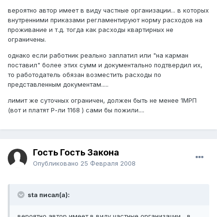
вероятно автор имеет в виду частные организации... в которых
внутренними приказами регламентируют норму расходов на
проживание и т.д. тогда как расходы квартирных не
ограничены.
однако если работник реально заплатил или "на карман
поставил" более этих сумм и документально подтвердил их,
то работодатель обязан возместить расходы по
представленным документам.....
лимит же суточных ограничен, должен быть не менее 1МРП
(вот и платят Р-ли 1168 ) сами бы пожили....
Гость Гость Закона
Опубликовано
25 Февраля 2008
sta писал(а):
вероятно автор имеет в виду частные организации... в