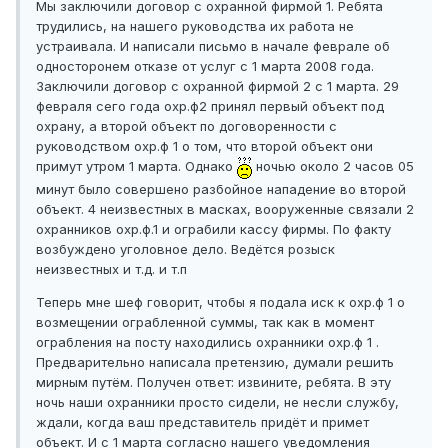
Мы заключили договор с охранной фирмой 1. Ребята
трудились, на нашего руководства их работа не
устраивала. И написали письмо в начале феврале об
односторонем отказе от услуг с 1 марта 2008 года.
Заключили договор с охранной фирмой 2 с 1 марта. 29
февраля сего года охр.ф2 принял первый объект под
охрану, а второй объект по договоренности с
руководством охр.ф 1 о том, что второй объект они
примут утром 1 марта. Однако
ночью около 2 часов 05
минут было совершено разбойное нападение во второй
объект. 4 неизвестных в масках, вооруженные связали 2
охранников охр.ф.1 и ограбили кассу фирмы. По факту
возбуждено уголовное дело. Ведётся розыск
неизвестных и т.д. и т.п
Теперь мне шеф говорит, чтобы я подала иск к охр.ф 1 о
возмещении ограбленной суммы, так как в момент
ограбления на посту находились охранники охр.ф 1 .
Предварительно написала претензию, думали решить
мирным путём. Получен ответ: извините, ребята. В эту
ночь наши охранники просто сидели, не несли службу,
ждали, когда ваш представитель придёт и примет
объект. И с 1 марта согласно нашего уведомления