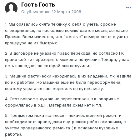
Гость Гость
Опубликовано
12 Марта 2008
1. Мы обязались снять технику с себя с учета, срок не
оговаривался, но насколько помню дается месяц согласно
Правил. Всем известно, что "желтые" номера снять с учета-
процедура не из быстрых.
2. В договоре не указано право перехода, но согласно ГК
право соб-ти переходит с момента получения Товара, у нас
есть накладная по которой они получили.
3. Машина фактически находилась в их владении, т.к. ездила
по их работам. Но машина еще не была переоформлена,
поэтому управлял наш водитель по путев.листу.
4. Этот вопрос я думаю не перспективен, т.к. авария не
оформлялась в УДП, материала,схем нет и т.п.
5. Предметом иска являлось - некачественный ремонт и
необходимость проведения внутренних работ а/машины, с
учетом проведенноого ремонта ( в основном кузовные
работы).