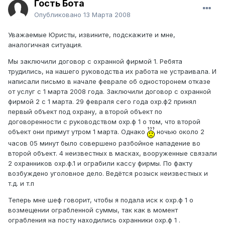
Гость Бота
Опубликовано
13 Марта 2008
Уважаемые Юристы, извините, подскажите и мне,
аналогичная ситуация.
Мы заключили договор с охранной фирмой 1. Ребята
трудились, на нашего руководства их работа не устраивала. И
написали письмо в начале феврале об односторонем отказе
от услуг с 1 марта 2008 года. Заключили договор с охранной
фирмой 2 с 1 марта. 29 февраля сего года охр.ф2 принял
первый объект под охрану, а второй объект по
договоренности с руководством охр.ф 1 о том, что второй
объект они примут утром 1 марта. Однако
ночью около 2
часов 05 минут было совершено разбойное нападение во
второй объект. 4 неизвестных в масках, вооруженные связали
2 охранников охр.ф.1 и ограбили кассу фирмы. По факту
возбуждено уголовное дело. Ведётся розыск неизвестных и
т.д. и т.п
Теперь мне шеф говорит, чтобы я подала иск к охр.ф 1 о
возмещении ограбленной суммы, так как в момент
ограбления на посту находились охранники охр.ф 1 .