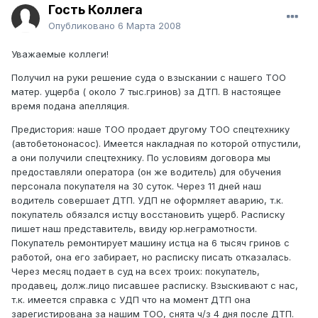
Гость Коллега
Опубликовано
6 Марта 2008
Уважаемые коллеги!
Получил на руки решение суда о взыскании с нашего ТОО
матер. ущерба ( около 7 тыс.гринов) за ДТП. В настоящее
время подана апелляция.
Предистория: наше ТОО продает другому ТОО спецтехнику
(автобетононасос). Имеется накладная по которой отпустили,
а они получили спецтехнику. По условиям договора мы
предоставляли оператора (он же водитель) для обучения
персонала покупателя на 30 суток. Через 11 дней наш
водитель совершает ДТП. УДП не оформляет аварию, т.к.
покупатель обязался истцу восстановить ущерб. Расписку
пишет наш представитель, ввиду юр.неграмотности.
Покупатель ремонтирует машину истца на 6 тысяч гринов с
работой, она его забирает, но расписку писать отказалась.
Через месяц подает в суд на всех троих: покупатель,
продавец, долж.лицо писавшее расписку. Взыскивают с нас,
т.к. имеется справка с УДП что на момент ДТП она
зарегистирована за нашим ТОО, снята ч/з 4 дня после ДТП.