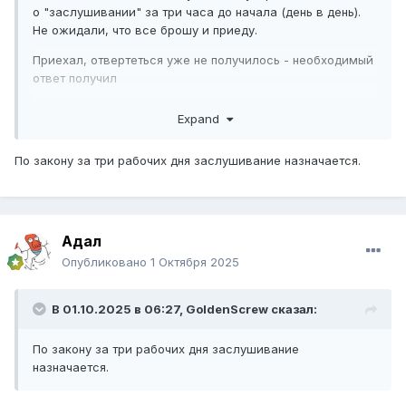
истечением срока.. Так меня пригласили "явится с
о "заслушивании" за три часа до начала (день в день).
документами" на встречу..Которые я же просил и выдать.
Не ожидали, что все брошу и приеду.
Бред. Естественно из другого города я к ним не поехал.
Подал жалобу через систему, на отсутствие результата
Приехал, отвертеться уже не получилось - необходимый
рассмотрения обращения.
ответ получил
Expand
По закону за три рабочих дня заслушивание назначается.
Адал
Опубликовано
1 Октября 2025
В 01.10.2025 в 06:27,
GoldenScrew
сказал:
По закону за три рабочих дня заслушивание
назначается.