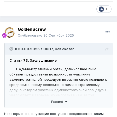
1
GoldenScrew
Опубликовано
30 Сентября 2025
В 30.09.2025 в 06:17,
Сов
сказал:
Статья 73. Заслушивание
1. Административный орган, должностное лицо
обязаны предоставить возможность участнику
административной процедуры выразить свою позицию к
предварительному решению по административному
делу, о котором участник административной процедуры
уведомляется заранее, но не позднее чем за три
рабочих дня до принятия административного акта.
Expand
Заслушивание может осуществляться путем:
Некоторые гос. служащие поступают неоднократно таким