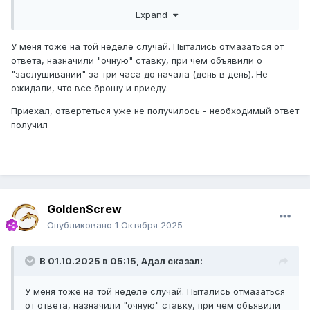
рабочих дня до принятия административного акта.
Expand
Заслушивание может осуществляться путем:
У меня тоже на той неделе случай. Пытались отмазаться от
1) приглашения участника административной
ответа, назначили "очную" ставку, при чем объявили о
процедуры на заслушивание по административному
"заслушивании" за три часа до начала (день в день). Не
делу,
в том числе посредством видеоконференцсвязи
ожидали, что все брошу и приеду.
или иных средств коммуникации;
Приехал, отвертеться уже не получилось - необходимый ответ
2) использования информационных систем;
получил
3)
иных способов связи,
позволяющих участнику
административной процедуры изложить свою позицию.
Способов выслушать человека , а также "заслушать"
полно.Ну судя по всему здесь просто не хотели
GoldenScrew
заморачиваться. Пригласили на очную встречу, не
пришел и до свидания, вот тебе акт неявки. Наказать
Опубликовано
1 Октября 2025
исполнителя может только
руководитель..Соответственно, подаем новое
В 01.10.2025 в 05:15,
Адал
сказал:
обращение, с жалобой на исполнителя.
У меня был недавно случай. Обратился за выдачей
У меня тоже на той неделе случай. Пытались отмазаться
новых документов на земельный участок, в связи с
от ответа, назначили "очную" ставку, при чем объявили