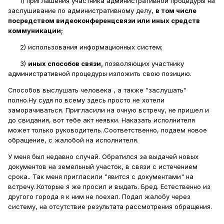
1) приглашения участника административной процедуры на
заслушивание по административному делу,
в том числе
посредством видеоконференцсвязи или иных средств
коммуникации;
2) использования информационных систем;
3)
иных способов связи,
позволяющих участнику
административной процедуры изложить свою позицию.
Способов выслушать человека , а также "заслушать"
полно.Ну судя по всему здесь просто не хотели
заморачиваться. Пригласили на очную встречу, не пришел и
до свидания, вот тебе акт неявки. Наказать исполнителя
может только руководитель..Соответственно, подаем новое
обращение, с жалобой на исполнителя.
У меня был недавно случай. Обратился за выдачей новых
документов на земельный участок, в связи с истечением
срока.. Так меня пригласили "явится с документами" на
встречу..Которые я же просил и выдать. Бред. Естественно из
другого города я к ним не поехал. Подал жалобу через
систему, на отсутствие результата рассмотрения обращения.