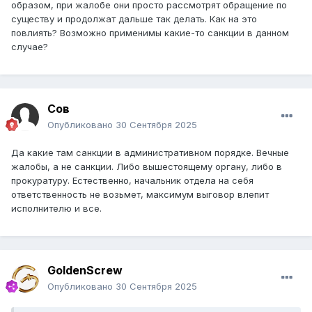
1) приглашения участника административной
образом, при жалобе они просто рассмотрят обращение по
процедуры на заслушивание по административному
существу и продолжат дальше так делать. Как на это
делу,
в том числе посредством видеоконференцсвязи
повлиять? Возможно применимы какие-то санкции в данном
или иных средств коммуникации;
случае?
2) использования информационных систем;
3)
иных способов связи,
позволяющих участнику
административной процедуры изложить свою позицию.
Сов
Опубликовано
30 Сентября 2025
Способов выслушать человека , а также "заслушать"
полно.Ну судя по всему здесь просто не хотели
Да какие там санкции в административном порядке. Вечные
заморачиваться. Пригласили на очную встречу, не
жалобы, а не санкции. Либо вышестоящему органу, либо в
пришел и до свидания, вот тебе акт неявки. Наказать
прокуратуру. Естественно, начальник отдела на себя
исполнителя может только
ответственность не возьмет, максимум выговор влепит
руководитель..Соответственно, подаем новое
исполнителю и все.
обращение, с жалобой на исполнителя.
У меня был недавно случай. Обратился за выдачей
новых документов на земельный участок, в связи с
истечением срока.. Так меня пригласили "явится с
GoldenScrew
документами" на встречу..Которые я же просил и выдать.
Опубликовано
30 Сентября 2025
Бред. Естественно из другого города я к ним не поехал.
Подал жалобу через систему, на отсутствие результата