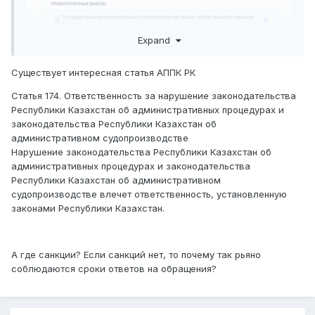
Expand
Существует интересная статья АППК РК
3 сентября отправили на телефон извещение, ближе к
Статья 174. Ответственность за нарушение законодательства
обеду
Республики Казахстан об административных процедурах и
законодательства Республики Казахстан об
административном судопроизводстве
Нарушение законодательства Республики Казахстан об
административных процедурах и законодательства
Республики Казахстан об административном
судопроизводстве влечет ответственность, установленную
на 4 часа дня). Т.е. в обед я получил извещение, что
законами Республики Казахстан.
должен явиться к ним через несколько часов. Все
бросить и приехать...
А где санкции? Если санкций нет, то почему так рьяно
соблюдаются сроки ответов на обращения?