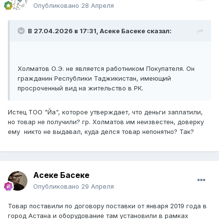
Опубликовано
28 Апреля
являлся руководителем Товарищества, не состоял в
трудовых отношениях, не обладал доверенностью на
получение товарно-материальных ценностей и
В 27.04.2026 в 17:31,
Асеке Басеке
сказал:
подписание документов, не был уполномочен
представлять истца ни в договорных ни в хозяйственных
отношениях. Договор поставки, доверенность не
подписывались уполномоченным органом или
Холматов О.Э. не является работником Покупателя. Он
представителем Товарищества, сам товар не
гражданин Республики Таджикистан, имеющий
поставлялся, не принимался на учет, не отражен в
просроченный вид на жительство в РК.
бухгалтерской отчетности. Истец не одобрял спорную
сделку. Заключением эксперта от 07 февраля 20205
Истец ТОО "Йа", которое утверждает, что деньги заплатили,
года установлено, что подпись от имени директора
но товар не получили? гр. Холматов им неизвестен, доверку
Товарищества в договоре поставки и в доверенности
ему никто не выдавал, куда делся товар непонятно? Так?
выполнена не им самим, а другим лицом с имитацией
его почерка. Объективно и достоверно подтверждается
факт подделки подписи, отсутствии волеизъявления
истца на совершение спорой сделки.
Асеке Басеке
Доверенность формы Д-1 фигурирует в материалах
Опубликовано
29 Апреля
дела.
Товар поставили по договору поставки от января 2019 года в
Холматов О.Э. не является работником Покупателя. Он
город Астана и оборудование там установили в рамках
гражданин Республики Таджикистан, имеющий