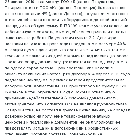
25 января 2019 года между ТОО «Ә» (далее-Покупатель,
Товарищество) и ТОО «К» (далее-Поставщик) был заключен
договор поставки №1 (далее-Договор), по условиям которого
ответчик обязался поставить оборудование детской игровой
площадки на общую сумму 11 173 199 тенге с учетом налога на
добавленную стоимость, а истец обязался принять и оплатить
выполненные работы. По условиям пункта 2.2. Договора
поставки покупатель производит предоплату в размере 40%
от общей суммы договора, что составляет 4 469 279 тенге в
течение 3-х банковских дней с момента подписания договора.
Поставка оборудования осуществляется на склад покупателя
по адресу: город Астана. Срок поставки: две недели с
момента подписания настоящего договора. 4 апреля 2019 года
подписана накладная, в рамках которой представителем по
доверенности Холматовым О.Э. принят товар на сумму 11 173
199 тенге. Истец обратился в суд с иском к ответчику о
признании недействительной (ничтожной) доверенность,
мотивируя тем, что Холматов О.Э. не являлся руководителем
Товарищества, не состоял в трудовых отношениях, не обладал
доверенностью на получение товарно-материальных
ценностей и подписание документов, не был уполномочен
представлять истца ни в договорных ни в хозяйственных
отношениях. Договор поставки, доверенность не