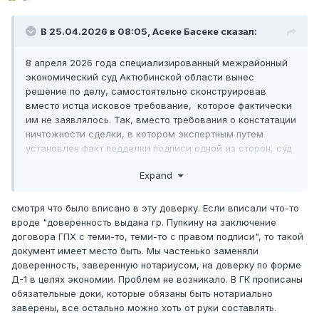
В 25.04.2026 в 08:05,
Асеке Басеке
сказал:
8 апреля 2026 года специализированный межрайонный
экономический суд Актюбинской области вынес
решение по делу, самостоятельно сконструировав
вместо истца исковое требование, которое фактически
им не заявлялось. Так, вместо требования о констатации
ничтожности сделки, в котором экспертным путем
установлен факт подделки подписи одной из сторон, суд
принимает решение об отказе в удовлетворении им же
Expand
придуманного искового требования о признании
недействительной доверенности. В данном случае суд
считает законным и обоснованной заключение сделки на
смотря что было вписано в эту доверку. Если вписали что-то
основании доверенности формы Д-1 на получение ТМЗ.
вроде "доверенность выдана гр. Пупкину на заключение
Как Вам такое?
договора ГПХ с теми-то, теми-то с правом подписи", то такой
документ имеет место быть. Мы частенько заменяли
доверенность Д-1
доверенность, заверенную нотариусом, на доверку по форме
Д-1 в целях экономии. Проблем не возникало. В ГК прописаны
обязательные доки, которые обязаны быть нотариально
заверены, все остально можно хоть от руки составлять.