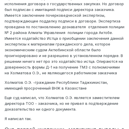
исполнения договора о государственных закупках. Но договор
просроченный вид на жительство в РК.
был подписан с имитацией подписи директора заказчика.
Имеется заключение почерковедческой экспертизы,
подтверждающее подделку подписи в договоре. Экспертиза
проведена по постановлению дознавателя отделения полиции
№ 2 района Алматы Управления полиции города Актобе.
Имеется ходатайство Истца о приобщении заключения данной
экспертизы к материалам гражданского дела, которое
экономическим судом Актюбинской области было
проигнорировано и не разрешено в установленном порядке. В
решении ничего нет про это ходатайство истца. Опираются на
доверенность формы Д-1 на получение ТМЗ с полномочиями
на Холматова О.Э., не являющегося работником заказчика
Холматов О.Э. -гражданин Республики Таджкикистан,
имеющий просроченный ВНЖ в Казахстане
Еще суд написал, что Холматов О.Э. является заместителем
директора ТОО - заказчика, но не привел в подтверждение
доказательство ни одного документа.
Я написал так.