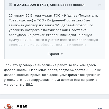
В 27.04.2026 в 17:31,
Асеке Басеке
сказал:
25 января 2019 года между ТОО «Ә» (далее-Покупатель,
Товарищество) и ТОО «К» (далее-Поставщик) был
заключен договор поставки №1 (далее-Договор), по
условиям которого ответчик обязался поставить
оборудование детской игровой площадки на общую
сумму 11 173 199 тенге с учетом налога на добавленную
стоимость, а истец обязался принять и оплатить
выполненные работы. По условиям пункта 2.2. Договора
Expand
поставки покупатель производит предоплату в размере
40% от общей суммы договора, что составляет 4 469
279 тенге в течение 3-х банковских дней с момента
Если это договор на выполнение работ, то при чем здесь
подписания договора. Поставка оборудования
доверенность. Выполнение работ, подтверждается АВР, а не
осуществляется на склад покупателя по адресу: город
доверенностью. Кроме того здесь усматриваются признаки
Астана. Срок поставки: две недели с момента
уголовного правонарушения, и суд должен был направить
подписания настоящего договора. 4 апреля 2019 года
материалы в ДВД.
подписана накладная, в рамках которой представителем
по доверенности Холматовым О.Э. принят товар на
сумму 11 173 199 тенге. Истец обратился в суд с иском к
ответчику о признании недействительной (ничтожной)
Адал
доверенность, мотивируя тем, что Холматов О.Э. не