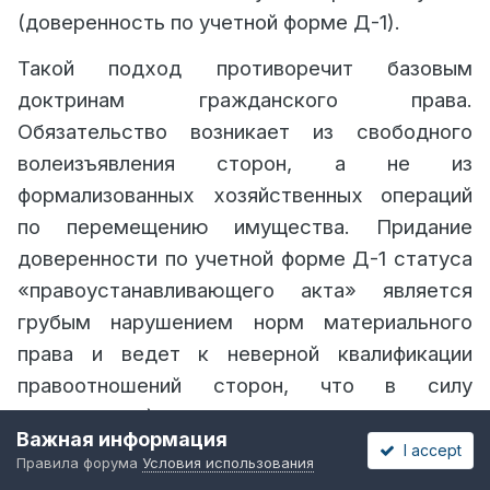
(доверенность по учетной форме Д-1).
Такой подход противоречит базовым
доктринам гражданского права.
Обязательство возникает из свободного
волеизъявления сторон, а не из
формализованных хозяйственных операций
по перемещению имущества. Придание
доверенности по учетной форме Д-1 статуса
«правоустанавливающего акта» является
грубым нарушением норм материального
права и ведет к неверной квалификации
правоотношений сторон, что в силу
подпункта 4) части 1 статьи 427 ГПК РК
Важная информация
влечет безусловную отмену судебного акта.
I accept
Правила форума
Условия использования