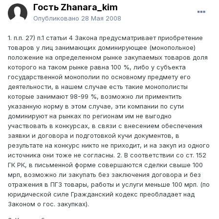
Гость Zhanara_kim
Опубликовано
28 Мая 2008
1. п.п. 27) п.1 статьи 4 Закона предусматривает приобретение
товаров у лиц занимающих доминирующее (монопольное)
положение на определенном рынке закупаемых товаров доля
которого на таком рынке равна 100 %, либо у субъекта
государственной монополии по основному предмету его
деятельности, в нашем случае есть такие монополисты
которые занимают 98-99 %, возможно ли приментить
указанную норму в этом случае, эти компании по сути
доминируют на рынках по регионам им не выгодно
участвовать в конкурсах, в связи с внесением обеспечения
заявки и договора и подготовкой кучи документов, в
результате на конкурс никто не приходит, и на закуп из одного
источника они тоже не согласны. 2. В соответствии со ст. 152
ГК РК, в письменной форме совершаются сделки свыше 100
мрп, возможно ли закупать без заключения договора и без
отражения в ПГЗ товары, работы и услуги меньше 100 мрп. (по
юридической силе Гражданский кодекс преобладает над
Законом о гос. закупках).