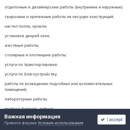
отделочные и дизайнерские работы (внутренние и наружные);
сварочные и крепежные работы не несущих конструкций;
настил полов, кровли;
установка дверей окон;
жестяные работы;
столярные и плотницкие работы;
услуги по транспортировке;
услуги по благоустройству;
работы по возведению подсобных или вспомогательных
помещений;
лабораторные работы;
пробное бурение, добыча.
Важная информация
теперь непонятно - как трактовать все таки эти положения -
I accept
Правила форума
Условия использования
если читать пункт 22 - тополучается запрет на все виды работ,
услуг