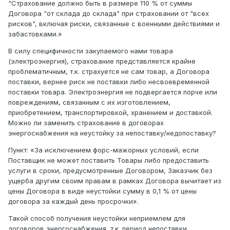
"Страхование должно быть в размере 110 % от суммы
Договора "от склада до склада" при страховании от "всех
рисков", включая риски, связанные с военными действиями и
забастовками.»
В силу специфичности закупаемого нами товара
(электроэнергия), страхование представляется крайне
проблематичным, т.к. страхуется не сам товар, а Договора
поставки, вернее риск не поставки либо несвоевременной
поставки товара. Электроэнергия не подвергается порче или
повреждениям, связанным с их изготовлением,
приобретением, транспортировкой, хранением и доставкой.
Можно ли заменить страхование в договорах
энергоснабжения на неустойку за непоставку/недопоставку?
Пункт: «За исключением форс-мажорных условий, если
Поставщик не может поставить Товары либо предоставить
услуги в сроки, предусмотренные Договором, Заказчик без
ущерба другим своим правам в рамках Договора вычитает из
цены Договора в виде неустойки сумму в 0,1 % от цены
договора за каждый день просрочки».
Такой способ получения неустойки неприемлем для
договоров энергоснабжения, т.к. период непоставки