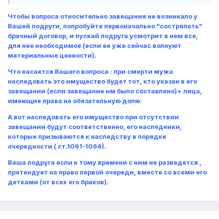
Чтобы вопроса относительно завещания не возникало у
Вашей подруги, попробуйте первоначально "состряпать"
брачный договор, и пускай подруга усмотрит в нем все,
для нее необходимое (если ее уже сейчас волнуют
материальные ценности).
Что касается Вашего вопроса : при смерти мужа
наследовать это имущество будет тот, кто указан в его
завещании (если завещание им было составлено)+ лица,
имеющие права на обязательную долю
А вот наследовать его имущество при отсутствии
завещании будут соответственно, его наследники,
которые призываются к наследству в порядке
очередности ( ст.1061-1064).
Ваша подруга если к тому времени с ним не разведется ,
претендует на право первой очереди, вместе со всеми его
детками (от всех его браков).