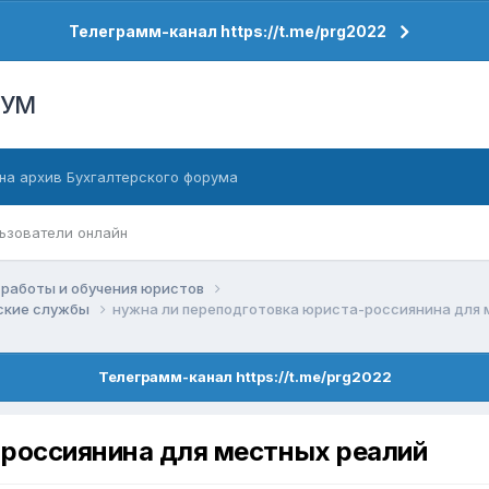
Телеграмм-канал https://t.me/prg2022
РУМ
на архив Бухгалтерского форума
ьзователи онлайн
работы и обучения юристов
еские службы
нужна ли переподготовка юриста-россиянина для 
Телеграмм-канал https://t.me/prg2022
-россиянина для местных реалий