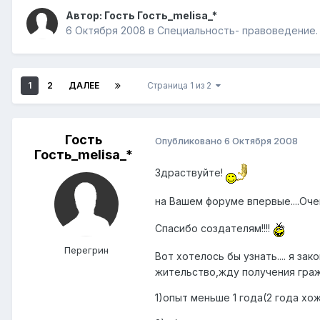
Автор: Гость Гость_melisa_*
6 Октября 2008
в
Специальность- правоведение.
1
2
ДАЛЕЕ
Страница 1 из 2
Гость
Опубликовано
6 Октября 2008
Гость_melisa_*
Здраствуйте!
на Вашем форуме впервые....Оче
Спасибо создателям!!!!
Перегрин
Вот хотелось бы узнать.... я з
жительство,жду получения гражд
1)опыт меньше 1 года(2 года хо