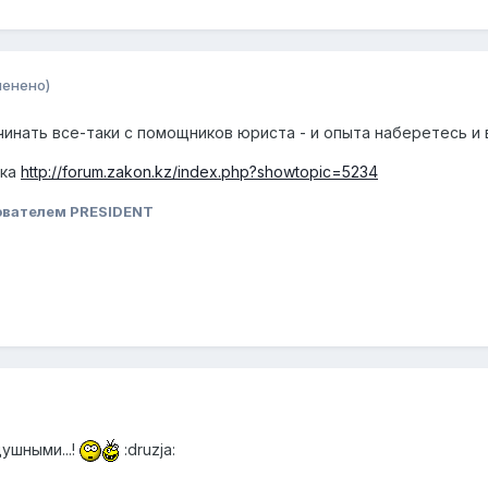
менено)
инать все-таки с помощников юриста - и опыта наберетесь и 
мка
http://forum.zakon.kz/index.php?showtopic=5234
ователем PRESIDENT
ушными...!
:druzja: