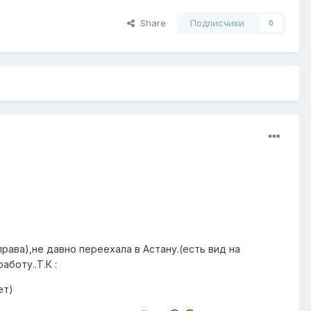
Share
Подписчики
0
рава),не давно переехала в Астану.(есть вид на
боту..Т.К :
ет)