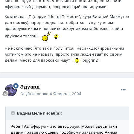
Можно подумать о том, чтобы иски составлять, если найти
официальный документ, запрещающий праворульки.
Кстати, на ЦТ (форум "Центр Тяжести", куда Виталий Махмутов
дал ссылку) народ предлагает собраться в кучку всем
праворульщикам и поездить вокруг акимата большо-о-ой и
дружной толпой...
Не исключено, что так и получится. Несанкционированныйм
митингом это не назвать, просто типа люди ездят по своим
делам, место для парковки ищут...
:biggrin2:
Эдуард
Опубликовано
4 Февраля 2004
Вадим Цель писал(а):
Ребят! Автофорум - это автофорум. Может здесь таки
дадим правовую оценку подобному заявлению Акима