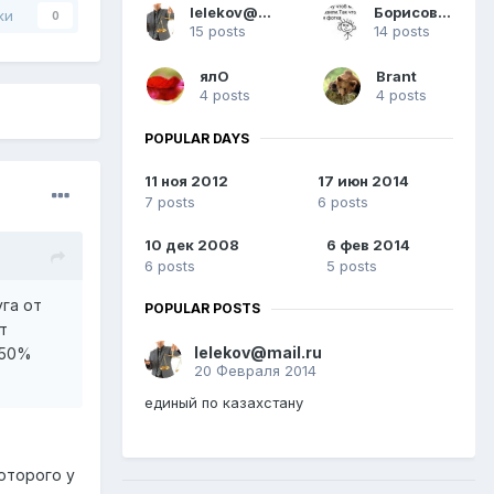
lelekov@mail.ru
Борисович
ки
0
15 posts
14 posts
ялО
Brant
4 posts
4 posts
POPULAR DAYS
11 ноя 2012
17 июн 2014
7 posts
6 posts
10 дек 2008
6 фев 2014
6 posts
5 posts
уга от
POPULAR POSTS
т
lelekov@mail.ru
 50%
20 Февраля 2014
единый по казахстану
оторого у