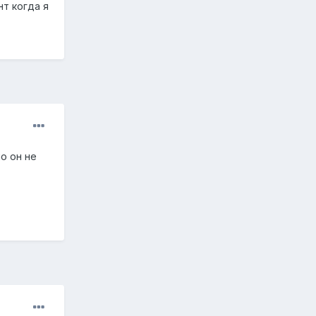
т когда я
о он не