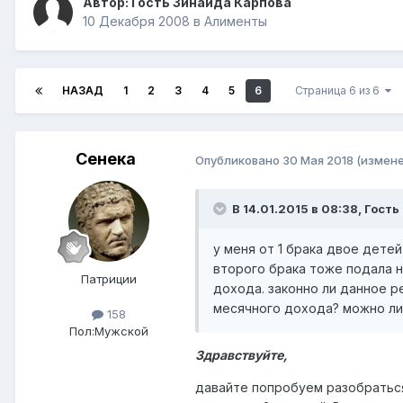
Автор: Гость Зинаида Карпова
10 Декабря 2008
в
Алименты
НАЗАД
1
2
3
4
5
6
Страница 6 из 6
Сенека
Опубликовано
30 Мая 2018
(измене
В 14.01.2015 в 08:38, Гость
у меня от 1 брака двое детей
второго брака тоже подала н
Патриции
дохода. законно ли данное 
месячного дохода? можно ли
158
Пол:
Мужской
Здравствуйте,
давайте попробуем разобраться.