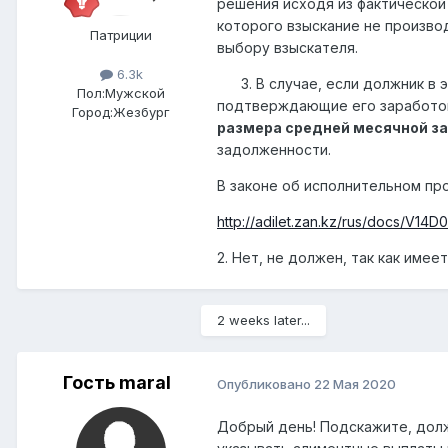
решения исходя из фактической
которого взыскание не произво
Патриции
выбору взыскателя.
6.3k
3. В случае, если должник в э
Пол:
Мужской
подтверждающие его заработок
Город:
Жезбург
размера средней месячной за
задолженности.
В законе об исполнительном про
http://adilet.zan.kz/rus/docs/V14D
2. Нет, не должен, так как имее
2 weeks later...
Гость maral
Опубликовано
22 Мая 2020
Добрый день! Подскажите, дол