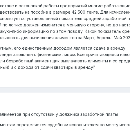
азахстане и остановкой работы предприятий многие работающи
ествовать на пособие в размере 42 500 тенге. Для исчислен
спользуется установленный показатель средней заработной п
 по логике должен изменится в меньшую сторону, но до нас
какую-либо информацию по этом поводу. Какой показатель ср
ользовать для вычисления алиментов за Март, Апрель, Май 202
отным, его единственным доходом является сдача в аренду
ренды заключен с физическим лицом. Все причитающиеся нал
 ли безработный алиментщик выплачивать алименты и со сред
ный) и с дохода от сдачи квартиры в аренду?
 алиментов при отсутствии у должника заработной платы
лиментам определяется судебным исполнителем по месту испо