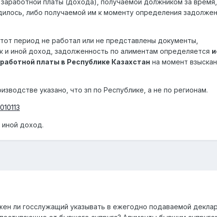
 заработной платы (дохода), получаемой должником за время,
дилось, либо получаемой им к моменту определения задолжен
тот период не работал или не представлены документы,
 и иной доход, задолженность по алиментам определяется
и
работной платы в Республике Казахстан
на момент взыскан
изводстве указано, что зп по Республике, а не по регионам.
0010113
т иной доход.
жен ли госслужащий указывать в ежегодно подаваемой декла