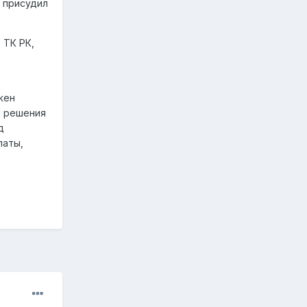
о присудил
 ТК РК,
жен
х решения
д
латы,