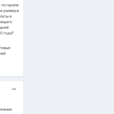
е потеряли
ия размера
латы в
тоящего
едней
0 года?
оговые
ней
лнения