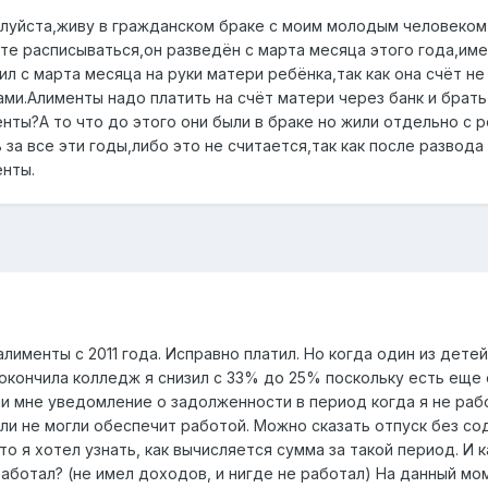
уйста,живу в гражданском браке с моим молодым человеком 
те расписываться,он разведён с марта месяца этого года,им
ил с марта месяца на руки матери ребёнка,так как она счёт не
ми.Алименты надо платить на счёт матери через банк и брать
енты?А то что до этого они были в браке но жили отдельно с 
за все эти годы,либо это не считается,так как после развод
енты.
лименты с 2011 года. Исправно платил. Но когда один из детей
 окончила колледж я снизил с 33% до 25% поскольку есть еще
и мне уведомление о задолженности в период когда я не раб
ли не могли обеспечит работой. Можно сказать отпуск без со
о я хотел узнать, как вычисляется сумма за такой период. И к
работал? (не имел доходов, и нигде не работал) На данный м