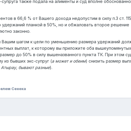
с-супруга также подала на алименты и суд вполне обоснованн
нтов в 66,6 % от Вашего дохода недопустим в силу п.3 ст. 115
 удержаний планкой в 50%, но и обжаловать второе решение
лютно законно.
 Вашим шагом к цели по уменьшению размера удержаний дол
ентных выплат, к которому вы приложите оба вышеупомянуты
размер до 50% в силу вышеназванного пункта ТК. При этом су
 из бывших экс-супруг (
а может и обеим
) снизить размер вып
в Атырау, бывают разные
).
елем Сенека