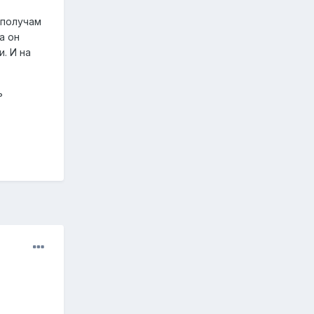
 получам
а он
. И на
ь