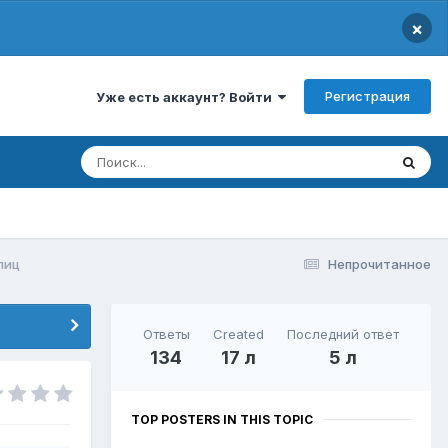
×
Регистрация
Уже есть аккаунт? Войти
лиц
Непрочитанное
Ответы
Created
Последний ответ
134
17 л
5 л
TOP POSTERS IN THIS TOPIC