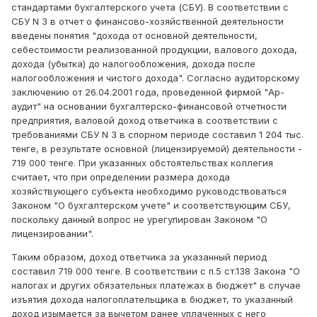
стандартами бухгалтерского учета (СБУ). В соответствии с
СБУ N 3 в отчет о финансово-хозяйственной деятельности
введены понятия "дохода от основной деятельности,
себестоимости реализованной продукции, валового дохода,
дохода (убытка) до налогообложения, дохода после
налогообложения и чистого дохода". Согласно аудиторскому
заключению от 26.04.2001 года, проведенной фирмой "Ар-
аудит" на основании бухгалтерско-финансовой отчетности
предприятия, валовой доход ответчика в соответствии с
требованиями СБУ N 3 в спорном периоде составил 1 204 тыс.
тенге, в результате основной (лицензируемой) деятельности -
719 000 тенге. При указанных обстоятельствах коллегия
считает, что при определении размера дохода
хозяйствующего субъекта необходимо руководствоваться
Законом "О бухгалтерском учете" и соответствующим СБУ,
поскольку данный вопрос не урегулирован Законом "О
лицензировании".
Таким образом, доход ответчика за указанный период
составил 719 000 тенге. В соответствии с п.5 ст.138 Закона "О
налогах и других обязательных платежах в бюджет" в случае
изъятия дохода налогоплательщика в бюджет, то указанный
доход изымается за вычетом ранее уплаченных с него