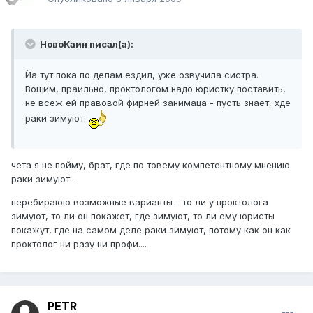
НовоКаин писал(а):
Йа тут пока по делам ездил, уже озвучила систра.
Вощим, праильно, проктологом надо юристку поставить,
не всеж ей правовой фирней занимаца - пусть знает, хде
раки зимуют.
чета я не пойму, брат, где по товему компетентному мнению
раки зимуют...
перебираюю возможные варианты - то ли у проктолога
зимуют, то ли он покажет, где зимуют, то ли ему юристы
покажут, где на самом деле раки зимуют, потому как он как
проктолог ни разу ни профи....
PETR