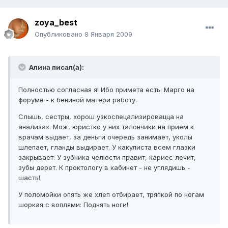
zoya_best
Опубликовано
8 Января 2009
Алина писал(а):
Полностью согласная я! Ибо примета есть: Марго на
форуме - к бениной матери работу.
Слышь, сестры, хорош узкоспецализировацца на
анализах. Мож, юристко у них талончики на прием к
врачам выдает, за деньги очередь занимает, уколы
шлепает, гланды выдирает. У какулиста всем глазки
закрывает. У зубника челюсти правит, кариес лечит,
зубы дерет. К проктологу в кабинет - не углядишь -
шасть!
У поломойки опять же хлеп отбирает, тряпкой по ногам
шоркая с воплями: Поднять ноги!