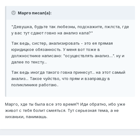
Марго писал(а):
"Девушка, будьте так любезны, подскажите, пжлста, где
у вас тут сдают говно на анализ кала?"
Так ведь, систер, анализировать - это ея прямая
юридицкое обязанность. У меня вот тоже в
должностнике написано: "осуществлять анализ....". ну и
далее по тексту...
Так ведь иногда такого говна принесут... на этот самый
анализ... Такое чуйство, что прям и взаправду в
поликлинике работаю..
Марго, хде ты была все это время?! Иди обратно, ибо уже
живот с тебя болит смеяться. Тут серьезная тема, а не
хиханьки, панимашь.