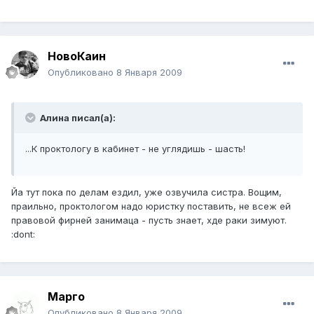
НовоКаин
Опубликовано
8 Января 2009
Алина писал(а):
...К проктологу в кабинет - не углядишь - шасть!
Йа тут пока по делам ездил, уже озвучила систра. Вощим,
праильно, проктологом надо юристку поставить, не всеж ей
правовой фирней занимаца - пусть знает, хде раки зимуют.
:dont:
Марго
Опубликовано
8 Января 2009