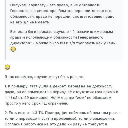
Получать зарплату - это право, а не обязаность
Генерального директора. Вам же перешли только его
обязанности, права не перешли, соответтсвенно право
на его з/п не имеете.
Вот если бы в приказе звучало - "назначить имеющим
права и исполняющим обязанности Генерального
директора" - можно было бы и з/п требовать как у Гены
Я так понимаю, случаи могут быть разные.
1. К примеру, тётя ушла в декрет, берем на её должность
дядю, он её замещает на период её отсутствия (так прямо в
пп4) п.1 ст. 29 написано). Но! Мы дядю "иом" не обзываем.
Просто у него срок ТД ограничен.
2. Есть еще ст. 43 ТК. Правда, фиг поймешь об чем там речь -
то ли о переводе (пусть и временном), то ли о замещении.
Согласия работника на это дело ни разу не требуется.