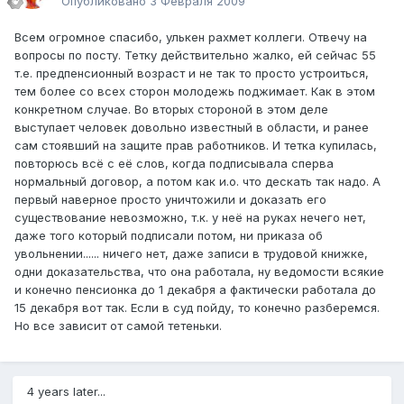
Опубликовано
3 Февраля 2009
Всем огромное спасибо, улькен рахмет коллеги. Отвечу на
вопросы по посту. Тетку действительно жалко, ей сейчас 55
т.е. предпенсионный возраст и не так то просто устроиться,
тем более со всех сторон молодежь поджимает. Как в этом
конкретном случае. Во вторых стороной в этом деле
выступает человек довольно известный в области, и ранее
сам стоявший на защите прав работников. И тетка купилась,
повторюсь всё с её слов, когда подписывала сперва
нормальный договор, а потом как и.о. что дескать так надо. А
первый наверное просто уничтожили и доказать его
существование невозможно, т.к. у неё на руках нечего нет,
даже того который подписали потом, ни приказа об
увольнении...... ничего нет, даже записи в трудовой книжке,
одни доказательства, что она работала, ну ведомости всякие
и конечно пенсионка до 1 декабря а фактически работала до
15 декабря вот так. Если в суд пойду, то конечно разберемся.
Но все зависит от самой тетеньки.
4 years later...