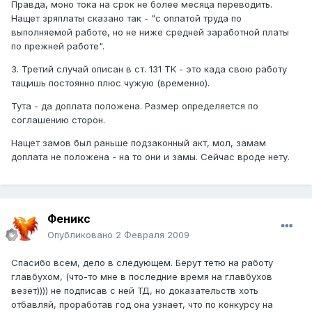
Правда, моно тока на срок не более месяца переводить.
Нащет зряплаты сказано так - "с оплатой труда по
выполняемой работе, но не ниже средней заработной платы
по прежней работе".
3. Третий случай описан в ст. 131 ТК - это када свою работу
тащишь постоянно плюс чужую (временно).
Тута - да доплата положена. Размер определяется по
соглашению сторон.
Нащет замов был раньше подзаконный акт, мол, замам
доплата не положена - на то они и замы. Сейчас вроде нету.
Феникс
Опубликовано
2 Февраля 2009
Спасибо всем, дело в следующем. Берут тётю на работу
главбухом, (что-то мне в последние время на главбухов
везёт)))) не подписав с ней ТД, но доказательств хоть
отбавляй, проработав год она узнает, что по конкурсу на