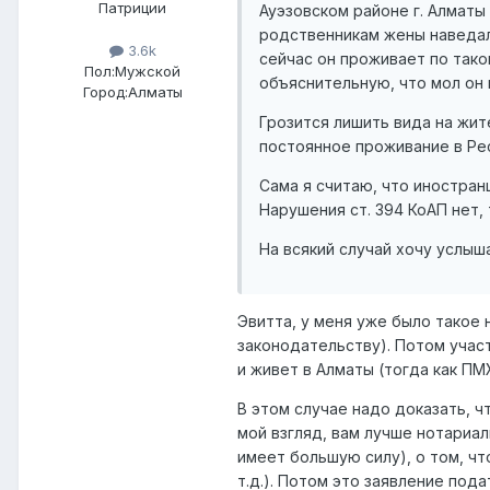
Патриции
Ауэзовском районе г. Алматы
родственникам жены наведали
3.6k
сейчас он проживает по тако
Пол:
Мужской
объяснительную, что мол он 
Город:
Алматы
Грозится лишить вида на жи
постоянное проживание в Рес
Сама я считаю, что иностран
Нарушения ст. 394 КоАП нет,
На всякий случай хочу услыш
Эвитта, у меня уже было такое
законодательству). Потом участ
и живет в Алматы (тогда как П
В этом случае надо доказать, 
мой взгляд, вам лучше нотариа
имеет большую силу), о том, ч
т.д.). Потом это заявление под