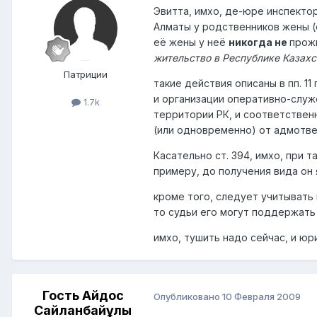
Эвитта, имхо, де-юре инспектор
Алматы у родственников жены (о
её жены у неё
никогда не
прожи
жительство в Республике Казахстан п
Патриции
такие действия описаны в пп. 1
и организации оперативно-служ
1.7k
территории РК, и соответственн
(или одновременно) от адмотве
Касательно ст. 394, имхо, при та
примеру, до получения вида он
кроме того, следует учитывать 
то судьи его могут поддержать 
имхо, тушить надо сейчас, и ю
Гость Айдос
Опубликовано
10 Февраля 2009
Сайланбайұлы