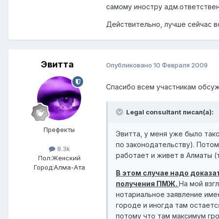
самому иностру адм.ответствен
Действительно, лучше сейчас в
Эвитта
Опубликовано
10 Февраля 2009
Спасибо всем участникам обсу
Legal consultant писал(а):
Префекты
Эвитта, у меня уже было так
по законодательству). Потом
8.3k
работает и живет в Алматы (
Пол:
Женский
Город:
Алма-Ата
В этом случае надо доказа
получения ПМЖ.
На мой взг
нотариальное заявление име
городе и иногда там остаетс
потому что там максимум гр