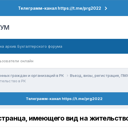
Телеграмм-канал https://t.me/prg2022
РУМ
на архив Бухгалтерского форума
ьзователи онлайн
нных граждан и организаций в РК
Въезд, визы, регистрация, П
тельство в РК
Телеграмм-канал https://t.me/prg2022
транца, имеющего вид на жительство