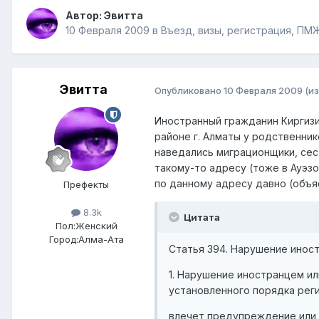
Автор:
Эвитта
10 Февраля 2009
в
Въезд, визы, регистрация, ПМ
Эвитта
Опубликовано
10 Февраля 2009
(и
Иностранный гражданин Киргизи
районе г. Алматы у родственни
наведались миграционщики, сест
такому-то адресу (тоже в Ауэз
по данному адресу давно (объяс
Префекты
8.3k
Цитата
Пол:
Женский
Город:
Алма-Ата
Статья 394. Нарушение инос
1. Нарушение иностранцем и
установленного порядка рег
влечет предупреждение или 