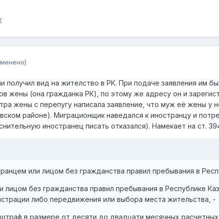
Ж
зменено)
и получил вид на жителство в РК. При подаче заявления им б
ков жены (она гражданка РК), по этому же адресу он и зареги
ра жены с перепугу написала заявление, что муж её жены у н
овском районе). Миграционщик наведался к иностранцу и потр
нительную иностранец писать отказался). Намекает на ст. 39
транцем или лицом без гражданства правил пребывания в Респ
ли лицом без гражданства правил пребывания в Республике Ка
истрации либо передвижения или выбора места жительства, -
штраф в размере от десяти до двадцати месячных расчетных 