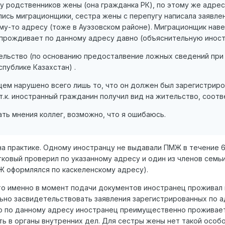
 у родственников жены (она гражданка РК), по этому же адрес
сь миграционщики, сестра жены с перепугу написала заявлени
му-то адресу (тоже в Ауэзовском районе). Миграционщик наве
прождивает по данному адресу давно (объяснительную иностра
тельство (по основанию предосталвение ложных сведений при
публике Казахстан) .
цем нарушено всего лишь то, что он должен был зарегистриро
 т.к. иностранный гражданин получил вид на жительство, соот
ать мнения коллег, возможно, что я ошибаюсь.
 на практике. Одному иностранцу не выдавали ПМЖ в течение 
ковый проверил по указанному адресу и один из членов семьи
МЖ оформлялся по каскеленскому адресу).
что именно в момент подачи документов иностранец проживал 
льно засвидетельствовать заявления зарегистрированных по 
то по данному адресу иностранец преимущественно проживает 
ать в органы внутренних дел. Для сестры жены нет такой особ