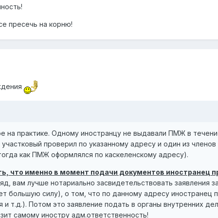
ность!
се пресечь на корню!
ждения
ое на практике. Одному иностранцу не выдавали ПМЖ в течени
 участковый проверил по указанному адресу и один из членов 
тогда как ПМЖ оформлялся по каскеленскому адресу).
ть, что именно в момент подачи документов иностранец п
ляд, вам лучше нотариально засвидетельствовать заявления з
ет большую силу), о том, что по данному адресу иностранец
я и т.д.). Потом это заявление подать в органы внутренних д
озит самому иностру адм.ответственность!