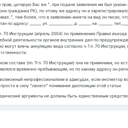
 прав, цитирую Вас же "...при подаче заявления им был указан
на гражданка РК), по этому же адресу он и зарегистрировался.
вал...", тем более, что в заявлении-анкете на вид он писал, чт
о адресу: ______, ул. ______________ д. _______ кв. ________ тел.___
1 п. 70 Инструкции (апрель 2004) по применению Правил въезда
ебной деятельности органов внутренних дел по предупрежде
о могут влечь аннуляцию вида согласно ч. 1 п. 70 Инструкции
тственности.
ком составе (пп. 11 п. 70 Инструкции) она не применима, но есть
 являлся временно пребывающим, но по какому адресу он реги
возможный непрофессионализм в адмсудах, если инспектор всё 
просто в силу "своего" понимания диспозиции этой статьи.
ридические аргументы не должны быть единственным средство