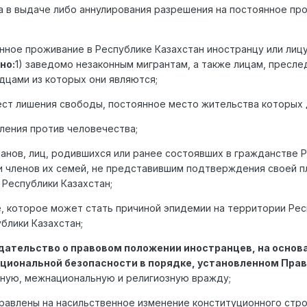
за в выдаче либо аннулирования разрешения на постоянное пр
нное проживание в Республике Казахстан иностранцу или лиц
но:
1) заведомо незаконным мигрантам, а также лицам, пресл
дцами из которых они являются;
ест лишения свободы, постоянное место жительства которых 
ления против человечества;
манов, лиц, родившихся или ранее состоявших в гражданстве 
и членов их семей, не представившим подтверждения своей п
Республики Казахстан;
, которое может стать причиной эпидемии на территории Рес
блики Казахстан;
дательство о правовом положении иностранцев, на основ
ациональной безопасности в порядке, установленном Пра
ую, межнациональную и религиозную вражду;
правлены на насильственное изменение конституционного стро