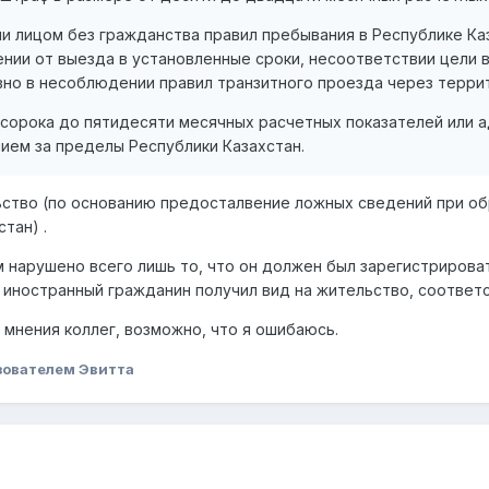
и лицом без гражданства правил пребывания в Республике Ка
ении от выезда в установленные сроки, несоответствии цели в
вно в несоблюдении правил транзитного проезда через терри
 сорока до пятидесяти месячных расчетных показателей или а
ем за пределы Республики Казахстан.
ьство (по основанию предосталвение ложных сведений при о
тан) .
 нарушено всего лишь то, что он должен был зарегистрироват
к. иностранный гражданин получил вид на жительство, соответ
 мнения коллег, возможно, что я ошибаюсь.
зователем Эвитта