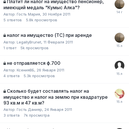
Платит ли налог на имущество пенсионер,
имеющий медаль "Кумыс Алка"?
Автор:
Гость Мария
,
30 Ноября 2011
5
ответов
5.8k
просмотров
налог на имущество (ТС) при аренде
Автор:
LegallyBrunet
,
11 Февраля 2011
1
ответ
5k
просмотров
не отправляется ф.700
Автор:
КсенияВБ
,
26 Января 2011
4
ответа
5.3k
просмотров
Сколько будет составлять налог на
имущество и налог на землю при квадратуре
93 кв.м и 47 кв.м?
Автор:
Гость Данияр
,
24 Января 2011
3
ответа
7k
просмотра