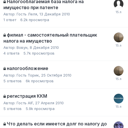
Налогооблагаемая база налога на
имущество при патенте
Автор:
Гость Леля
,
13 Декабря 2010
1
ответ
6.2k
просмотра
филиал - самостоятельный плательщик
налога на имущество
Автор:
Вовун
,
8 Декабря 2010
4
ответа
5.7k
просмотров
налогообложение
Автор:
Гость Торик
,
25 Октября 2010
5
ответов
6k
просмотров
регистрация ККМ
Автор:
Гость AIF
,
27 Апреля 2010
5
ответов
5.9k
просмотра
Что делать если имеется долг по налогу до