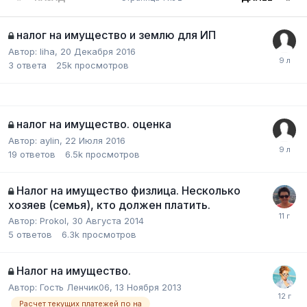
налог на имущество и землю для ИП
Автор:
liha
,
20 Декабря 2016
3
ответа
25k
просмотров
налог на имущество. оценка
Автор:
aylin
,
22 Июля 2016
19
ответов
6.5k
просмотров
Налог на имущество физлица. Несколько
хозяев (семья), кто должен платить.
Автор:
Prokol
,
30 Августа 2014
5
ответов
6.3k
просмотров
Налог на имущество.
Автор:
Гость Ленчик06
,
13 Ноября 2013
Расчет текущих платежей по на