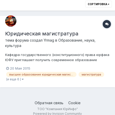
СОРТИРОВКА
Юридическая магистратура
тема форума создал
Yrmag
в
Образование, наука,
культура
Кафедра государственного (конституционного) права юрфака
ЮФУ приглашает получить современное образование
высокого качества по магистерской программе «Юрист –
20 Мая 2015
государствовед: конституционализм; власть и юридическая
высшее образование юридическая магистратура
магистратура
деятельность в политической, финансово-экономической,
(и еще 6 )
социальной и правоохранительной...
Обратная связь
Cookie
ТОО "Компания ЮрИнфо"
Powered by Invision Community