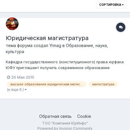
СОРТИРОВКА
Юридическая магистратура
тема форума создал
Yrmag
в
Образование, наука,
культура
Кафедра государственного (конституционного) права юрфака
ЮФУ приглашает получить современное образование
высокого качества по магистерской программе «Юрист –
20 Мая 2015
государствовед: конституционализм; власть и юридическая
высшее образование юридическая магистратура
магистратура
деятельность в политической, финансово-экономической,
(и еще 6 )
социальной и правоохранительной...
Обратная связь
Cookie
ТОО "Компания ЮрИнфо"
Powered by Invision Community