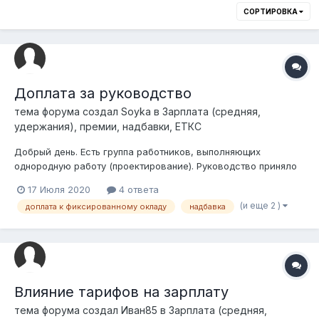
СОРТИРОВКА
Доплата за руководство
тема форума создал
Soyka
в
Зарплата (средняя,
удержания), премии, надбавки, ЕТКС
Добрый день. Есть группа работников, выполняющих
однородную работу (проектирование). Руководство приняло
решение назначить одного из них руководителем сектора
17 Июля 2020
4 ответа
проектирования металлоконструкций, еще одного
(и еще 2 )
доплата к фиксированному окладу
надбавка
руководителем сектора проектирования труб и т.д.. Зарплата
в связи с повышением ответственности...
Влияние тарифов на зарплату
тема форума создал
Иван85
в
Зарплата (средняя,