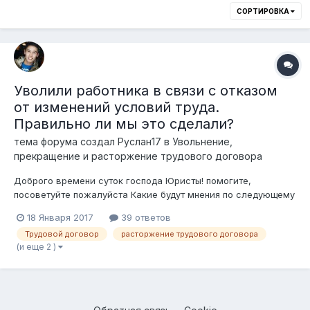
СОРТИРОВКА
Уволили работника в связи с отказом
от изменений условий труда.
Правильно ли мы это сделали?
тема форума создал
Руслан17
в
Увольнение,
прекращение и расторжение трудового договора
Доброго времени суток господа Юристы! помогите,
посоветуйте пожалуйста Какие будут мнения по следующему
вопросу: (защищаю интересы работодателя) Вобщем
18 Января 2017
39 ответов
21.09.2016 года Работодатель издает приказ об изменении
Трудовой договор
расторжение трудового договора
условий труда у "Работника" в связи с уменьшением объема
(и еще 2 )
работы. Затем 22.0...