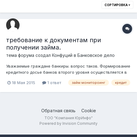
СОРТИРОВКА
требование к документам при
получении займа.
тема форума создал
Конфуций
в
Банковское дело
Уважаемые граждане банкиры. вопрос таков. Формирование
кредитного досье банков второго уровня осуществляется в
соответствии с 49 Постановлением АФН (с учетом
18 Мая 2015
1 ответ
займ монитороинг
кредит
изменений). в данном постановлении указан конкретный
перечень документов, в частности какие оригиналы и копии
необходимо сдать заемщику в банк...
Обратная связь
Cookie
ТОО "Компания ЮрИнфо"
Powered by Invision Community