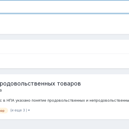
продовольственных товаров
а
нас в НПА указано понятие продовольственных и непродовольственн
(и еще 3 )
вар