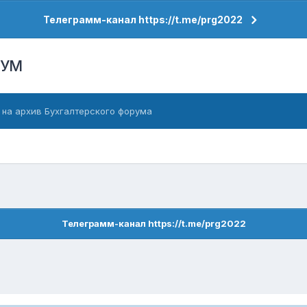
Телеграмм-канал https://t.me/prg2022
РУМ
 на архив Бухгалтерского форума
Телеграмм-канал https://t.me/prg2022