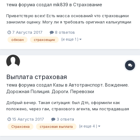
тема форума создал
mik839
в
Страхование
Приветствую всех! Есть масса оснований что страховщики
занизили оценку. Могу ли я требовать оригинал калькуляции
у страховой компании по письменному запросу, и обязаны ли
7 Августа 2017
8 ответов
они её предоставить? п. 5 ст. 22 Закона РК от 1 июля 2003
(и еще 1 )
обязан
страховщик
года № 446-II «Об обязательном страховании гражданско-
пр...
Выплата страховая
тема форума создал
Казы
в
Автотранспорт. Вождение.
Дорожная Полиция. Дороги. Перевозки
Добрый вечер. Такая ситуация: был Дтп, оформили как
положено, через гаи, страхового агента, мы пострадавшая
сторона. Сумма ущерба после страховой оценки составила 1
15 Августа 2017
3 ответа
100 000 тенге, фактическая сумма ущерба в СТО оценили в 4
(и еще 4 )
Страховка
страховая выплата
500 000 тенге. В каком порядке в данном случае
производится доплата?