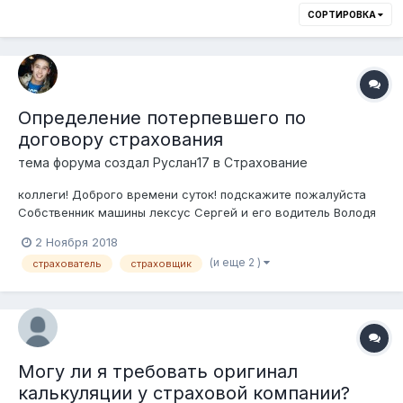
СОРТИРОВКА
Определение потерпевшего по
договору страхования
тема форума создал
Руслан17
в
Страхование
коллеги! Доброго времени суток! подскажите пожалуйста
Собственник машины лексус Сергей и его водитель Володя
застраховали свою ГП ответственность у СК "Молодцы".
2 Ноября 2018
Володя попал в ДТП без участия других машин, т.е. в
(и еще 2 )
страхователь
страховщик
гололед влетел в отбойники и протаранил их. оформили
ДТП, сделали схему, увед...
Могу ли я требовать оригинал
калькуляции у страховой компании?