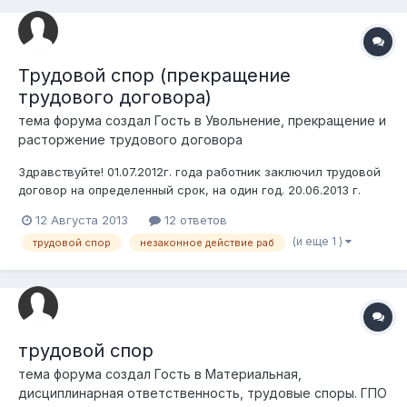
беседу 21.08.2013г. После назначил...
Трудовой спор (прекращение
трудового договора)
тема форума создал Гость в
Увольнение, прекращение и
расторжение трудового договора
Здравствуйте! 01.07.2012г. года работник заключил трудовой
договор на определенный срок, на один год. 20.06.2013 г.
письменно уведомил согласно ст. 53 ТК РК работодателя о
12 Августа 2013
12 ответов
прекращении трудового договора в связи с истечением его
(и еще 1 )
трудовой спор
незаконное действие раб
срока. 01.07.2013 г. работник отработал последний рабочий
день. Однако...
трудовой спор
тема форума создал Гость в
Материальная,
дисциплинарная ответственность, трудовые споры. ГПО