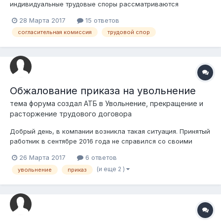
индивидуальные трудовые споры рассматриваются
согласительными комиссиями, а по неурегулированным
28 Марта 2017
15 ответов
вопросам либо неисполнению решения согласительной
согласительная комиссия
трудовой спор
комиссии – судами, за исключением субъектов малого
предпринимательства и руководителе...
Обжалование приказа на увольнение
тема форума создал
АТБ
в
Увольнение, прекращение и
расторжение трудового договора
Добрый день, в компании возникла такая ситуация. Принятый
работник в сентябре 2016 года не справился со своими
обязанностями, в течение 3-х месяце о чем свидетельствуют
26 Марта 2017
6 ответов
множественные акты и служебные записки от отдела кадров
(и еще 2 )
увольнение
приказ
и других сотрудников. 18 ноября работнику было отправлено
уведомление о ра...