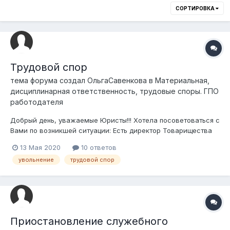
СОРТИРОВКА
Трудовой спор
тема форума создал
ОльгаСавенкова
в
Материальная,
дисциплинарная ответственность, трудовые споры. ГПО
работодателя
Добрый день, уважаемые Юристы!!! Хотела посоветоваться с
Вами по возникшей ситуации: Есть директор Товарищества
"А". Учредителями ТОО "А" являются ТОО "К"(99%) и
13 Мая 2020
10 ответов
физ.лицо (1%). Директор ТОО "А" решил уволиться. Мирно
увольнение
трудовой спор
урегулировать не удалось: переговоры безрезультатны,
протокола о сня...
Приостановление служебного