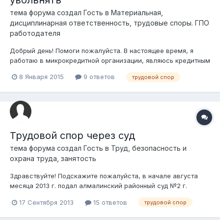
тема форума создал Гость в
Материальная,
дисциплинарная ответственность, трудовые споры. ГПО
работодателя
Добрый день! Помоги пожалуйста. В настоящее время, я
работаю в микрокредитной организации, являюсь кредитным
менеджером. Неоднократно писал заявление об увольнении
8 Января 2015
9 ответов
трудовой спор
по собственному желанию, но получал отказ от
руководителя в регистрации и рассмотрении моего
заявления. Директор мотивирует свой отказ...
Трудовой спор через суд
тема форума создал Гость в
Труд, безопасность и
охрана труда, занятость
Здравствуйте! Подскажите пожалуйста, в начале августа
месяца 2013 г. подал алмалинский районный суд №2 г.
Алматы исковое заявление об отмене приказа о
17 Сентября 2013
15 ответов
трудовой спор
расторжении трудового договора. (трудовой спор). 12.08.2013
г. судья принял исковое заявление. Вызывал стороны на