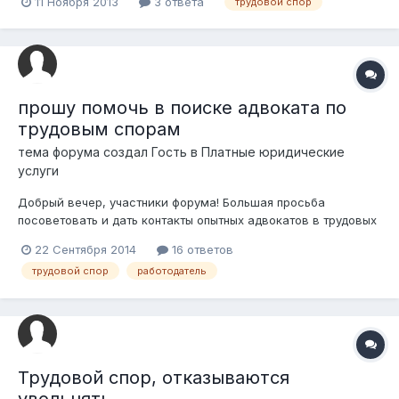
11 Ноября 2013
3 ответа
трудовой спор
неотработанный срок. Я разошёлся с работодателем летом
2013 года, потому-как небыло обучения, на которое меня
отправляли в Россию, а было использован...
прошу помочь в поиске адвоката по
трудовым спорам
тема форума создал Гость в
Платные юридические
услуги
Добрый вечер, участники форума! Большая просьба
посоветовать и дать контакты опытных адвокатов в трудовых
спорах. Очень нужна помощь адвоката "монстра" в трудовом
22 Сентября 2014
16 ответов
праве. Буду безумно благодарна за советы и подсказки.
трудовой спор
работодатель
Открыла гугл, но там их так много, не разберешь кто есть
кто, а мне нужен профи.
Трудовой спор, отказываются
увольнять