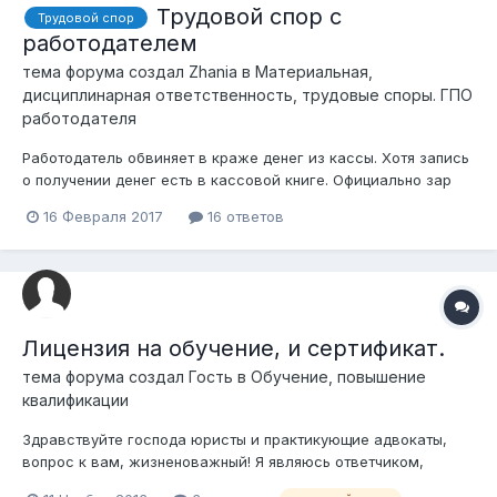
Трудовой спор с
Трудовой спор
работодателем
тема форума создал
Zhania
в
Материальная,
дисциплинарная ответственность, трудовые споры. ГПО
работодателя
Работодатель обвиняет в краже денег из кассы. Хотя запись
о получении денег есть в кассовой книге. Официально зар
плата была 50000 тенге, по факту получала 150 000 за
16 Февраля 2017
16 ответов
которые и расписывалась в кассовой книге, причем не я
одна. Теперь директор обвиняет меня в том что я якобы
выкрала эти деньги и пода...
Лицензия на обучение, и сертификат.
тема форума создал Гость в
Обучение, повышение
квалификации
Здравствуйте господа юристы и практикующие адвокаты,
вопрос к вам, жизненоважный! Я являюсь ответчиком,
истец- работодатель, требует выплату денег за