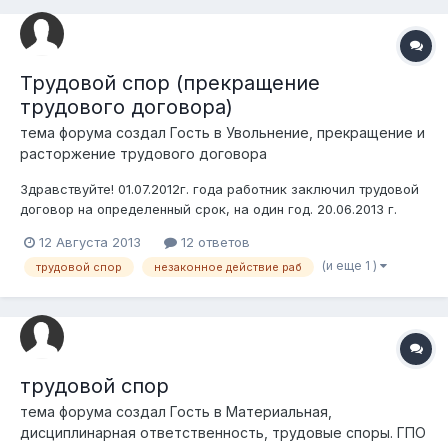
беседу 21.08.2013г. После назначил...
Трудовой спор (прекращение
трудового договора)
тема форума создал Гость в
Увольнение, прекращение и
расторжение трудового договора
Здравствуйте! 01.07.2012г. года работник заключил трудовой
договор на определенный срок, на один год. 20.06.2013 г.
письменно уведомил согласно ст. 53 ТК РК работодателя о
12 Августа 2013
12 ответов
прекращении трудового договора в связи с истечением его
(и еще 1 )
трудовой спор
незаконное действие раб
срока. 01.07.2013 г. работник отработал последний рабочий
день. Однако...
трудовой спор
тема форума создал Гость в
Материальная,
дисциплинарная ответственность, трудовые споры. ГПО