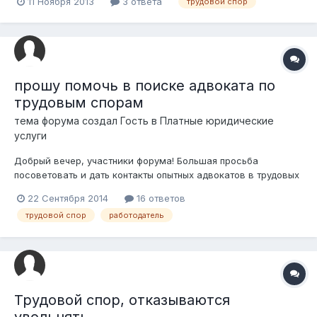
11 Ноября 2013
3 ответа
трудовой спор
неотработанный срок. Я разошёлся с работодателем летом
2013 года, потому-как небыло обучения, на которое меня
отправляли в Россию, а было использован...
прошу помочь в поиске адвоката по
трудовым спорам
тема форума создал Гость в
Платные юридические
услуги
Добрый вечер, участники форума! Большая просьба
посоветовать и дать контакты опытных адвокатов в трудовых
спорах. Очень нужна помощь адвоката "монстра" в трудовом
22 Сентября 2014
16 ответов
праве. Буду безумно благодарна за советы и подсказки.
трудовой спор
работодатель
Открыла гугл, но там их так много, не разберешь кто есть
кто, а мне нужен профи.
Трудовой спор, отказываются
увольнять