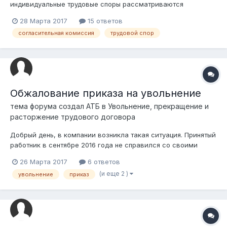
индивидуальные трудовые споры рассматриваются
согласительными комиссиями, а по неурегулированным
28 Марта 2017
15 ответов
вопросам либо неисполнению решения согласительной
согласительная комиссия
трудовой спор
комиссии – судами, за исключением субъектов малого
предпринимательства и руководителе...
Обжалование приказа на увольнение
тема форума создал
АТБ
в
Увольнение, прекращение и
расторжение трудового договора
Добрый день, в компании возникла такая ситуация. Принятый
работник в сентябре 2016 года не справился со своими
обязанностями, в течение 3-х месяце о чем свидетельствуют
26 Марта 2017
6 ответов
множественные акты и служебные записки от отдела кадров
(и еще 2 )
увольнение
приказ
и других сотрудников. 18 ноября работнику было отправлено
уведомление о ра...