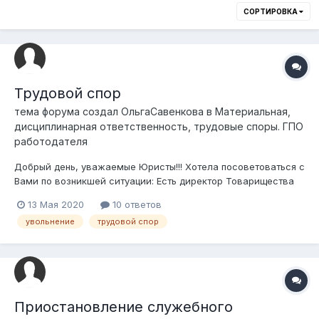
СОРТИРОВКА
Трудовой спор
тема форума создал
ОльгаСавенкова
в
Материальная,
дисциплинарная ответственность, трудовые споры. ГПО
работодателя
Добрый день, уважаемые Юристы!!! Хотела посоветоваться с
Вами по возникшей ситуации: Есть директор Товарищества
"А". Учредителями ТОО "А" являются ТОО "К"(99%) и
13 Мая 2020
10 ответов
физ.лицо (1%). Директор ТОО "А" решил уволиться. Мирно
увольнение
трудовой спор
урегулировать не удалось: переговоры безрезультатны,
протокола о сня...
Приостановление служебного