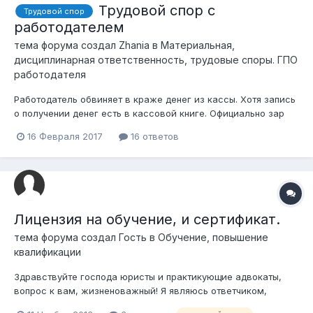
Трудовой спор с
Трудовой спор
работодателем
тема форума создал
Zhania
в
Материальная,
дисциплинарная ответственность, трудовые споры. ГПО
работодателя
Работодатель обвиняет в краже денег из кассы. Хотя запись
о получении денег есть в кассовой книге. Официально зар
плата была 50000 тенге, по факту получала 150 000 за
16 Февраля 2017
16 ответов
которые и расписывалась в кассовой книге, причем не я
одна. Теперь директор обвиняет меня в том что я якобы
выкрала эти деньги и пода...
Лицензия на обучение, и сертификат.
тема форума создал Гость в
Обучение, повышение
квалификации
Здравствуйте господа юристы и практикующие адвокаты,
вопрос к вам, жизненоважный! Я являюсь ответчиком,
истец- работодатель, требует выплату денег за