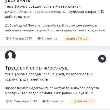
тема форума создал Гость в
Материальная,
дисциплинарная ответственность, трудовые споры. ГПО
работодателя
Добрый день! Помоги пожалуйста. В настоящее время, я
работаю в микрокредитной организации, являюсь кредитным
менеджером. Неоднократно писал заявление об увольнении
8 Января 2015
9 ответов
трудовой спор
по собственному желанию, но получал отказ от
руководителя в регистрации и рассмотрении моего
заявления. Директор мотивирует свой отказ...
Трудовой спор через суд
тема форума создал Гость в
Труд, безопасность и
охрана труда, занятость
Здравствуйте! Подскажите пожалуйста, в начале августа
месяца 2013 г. подал алмалинский районный суд №2 г.
Алматы исковое заявление об отмене приказа о
17 Сентября 2013
15 ответов
трудовой спор
расторжении трудового договора. (трудовой спор). 12.08.2013
г. судья принял исковое заявление. Вызывал стороны на