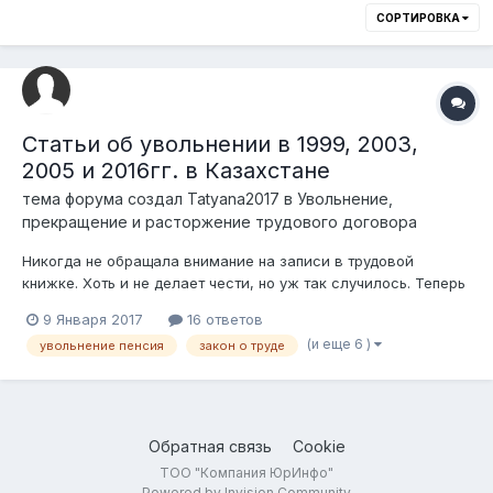
СОРТИРОВКА
Статьи об увольнении в 1999, 2003,
2005 и 2016гг. в Казахстане
тема форума создал
Tatyana2017
в
Увольнение,
прекращение и расторжение трудового договора
Никогда не обращала внимание на записи в трудовой
книжке. Хоть и не делает чести, но уж так случилось. Теперь
предпенсионный возраст и возникла куча вопросов. А тексты
9 Января 2017
16 ответов
старых законов о труде найти не могу. Даже в отделах
(и еще 6 )
увольнение пенсия
закон о труде
кадров. Очень надеюсь на помощь! Вопросы такие: 1)...
Обратная связь
Cookie
ТОО "Компания ЮрИнфо"
Powered by Invision Community