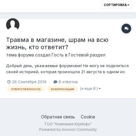
СОРТИРОВКА
Травма в магазине, шрам на всю
жизнь, кто ответит?
тема форума создал Гость в
Гостевой раздел
Добрый день, уважаемые форумчане! Не могу не поделиться
своей историей, которая произошла 21 августа в одном из
известных бутиков в г.Алматы! Если коротко говоря, мне на
26 Сентября 2014
8 ответов
лицо упало что-то тяжелое и острое на нос, в итоге порез
(и еще 8 )
ответственность
компенсация
вдоль всей длины носа, шрам на всю жизнь, а я девушка и
мне 26 лет, рабо...
Обратная связь
Cookie
ТОО "Компания ЮрИнфо"
Powered by Invision Community