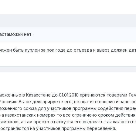
растаможки нет.
лжен быть луплен за пол года до отъезда и вывоз должен дат
моженные в Казахстане до 01.01.2010 признаются товарами 
Россиию Вы не декларируете его, не платите пошлин и налого
оженного союза для участников программы содействия пересе
на казахстанских номерах то все ограничено сроком действия
таможню, а там просто откажутся его выдавать так как авто н
ространяются на участников программы переселения.