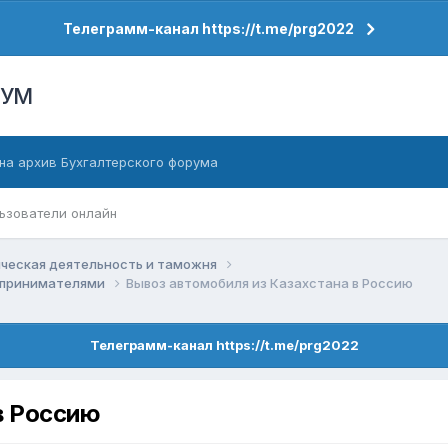
Телеграмм-канал https://t.me/prg2022
РУМ
на архив Бухгалтерского форума
ьзователи онлайн
ческая деятельность и таможня
едпринимателями
Вывоз автомобиля из Казахстана в Россию
Телеграмм-канал https://t.me/prg2022
в Россию