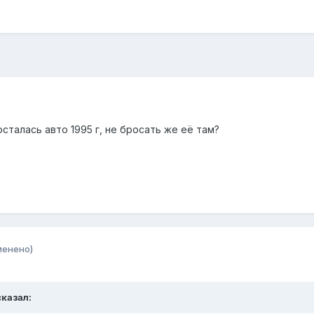
сталась авто 1995 г, не бросать же её там?
менено)
сказал: