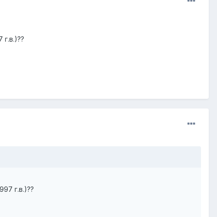
г.в.)??
97 г.в.)??