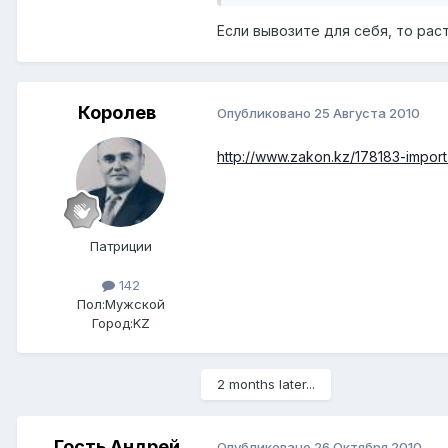
Если вывозите для себя, то рас
Королев
Опубликовано
25 Августа 2010
http://www.zakon.kz/178183-import-
Патриции
142
Пол:
Мужской
Город:
KZ
2 months later...
Гость Андрей
Опубликовано
26 Октября 2010