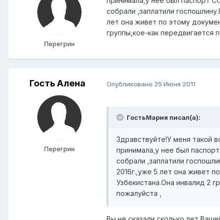
принимала,у нее был паспорт СС
собрали ,заплатили госпошлину.
лет она живет по этому докуме
группы,кое-как передвигается п
Перегрин
Гость Алена
Опубликовано
25 Июня 2011
ГостьМария писал(а):
Здравствуйте!У меня такой в
Перегрин
принимала,у нее был паспорт
собрали ,заплатили госпошли
2016г.,уже 5 лет она живет 
Узбекистана.Она инвалид 2 г
пожалуйста ,
Вы не сказали сколько лет Ваше