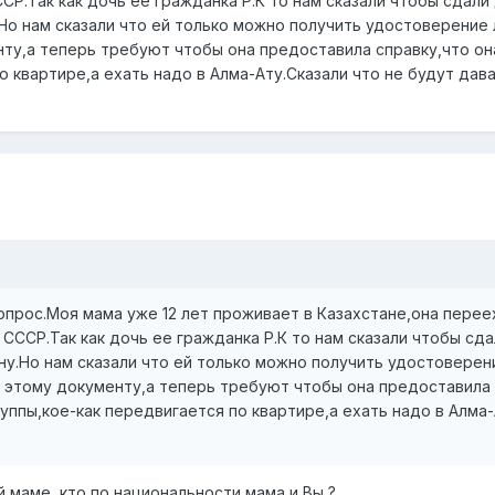
СР.Так как дочь ее гражданка Р.К то нам сказали чтобы сдал
Но нам сказали что ей только можно получить удостоверение 
нту,а теперь требуют чтобы она предоставила справку,что он
о квартире,а ехать надо в Алма-Ату.Сказали что не будут дав
опрос.Моя мама уже 12 лет проживает в Казахстане,она перее
 СССР.Так как дочь ее гражданка Р.К то нам сказали чтобы сд
ну.Но нам сказали что ей только можно получить удостоверен
по этому документу,а теперь требуют чтобы она предоставила
руппы,кое-как передвигается по квартире,а ехать надо в Алма
й маме, кто по национальности мама и Вы ?