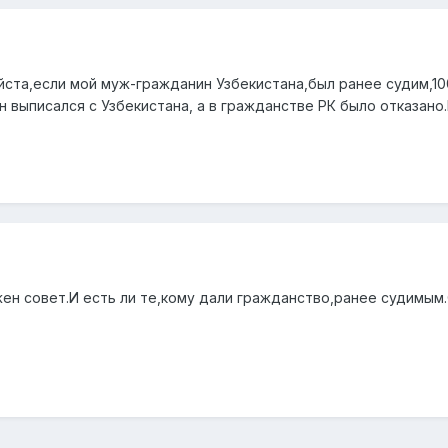
ста,если мой муж-гражданин Узбекистана,был ранее судим,100
 выписался с Узбекистана, а в гражданстве РК было отказано.
ен совет.И есть ли те,кому дали гражданство,ранее судимым