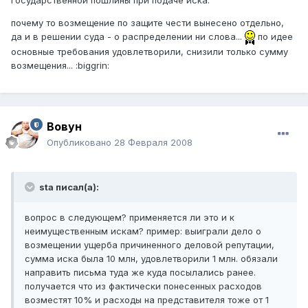
государственной пошлины при подаче иска.
почему то возмещение по защите чести вынесено отдельно,
да и в решении суда - о распределении ни слова...
по идее
основные требования удовлетворили, снизили только сумму
возмещения... :biggrin:
Вовун
Опубликовано
28 Февраля 2008
sta писал(а):
вопрос в следующем? применяется ли это и к
неимущественным искам? пример: выиграли дело о
возмещении ущерба причиненного деловой репутации,
сумма иска была 10 млн, удовлетворили 1 млн. обязали
направить письма туда же куда посылались ранее.
получается что из фактически понесенных расходов
возместят 10% и расходы на представителя тоже от 1