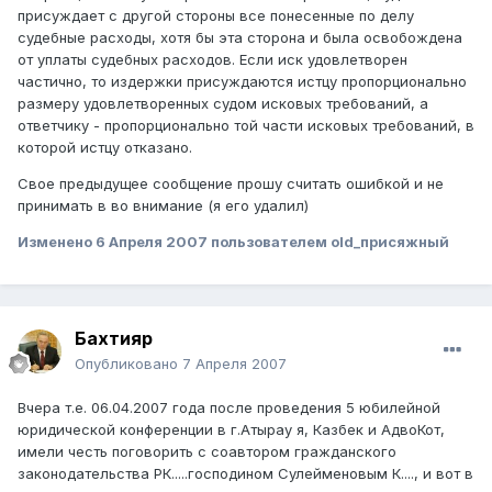
присуждает с другой стороны все понесенные по делу
судебные расходы, хотя бы эта сторона и была освобождена
от уплаты судебных расходов. Если иск удовлетворен
частично, то издержки присуждаются истцу пропорционально
размеру удовлетворенных судом исковых требований,
а
ответчику - пропорционально той части исковых требований, в
которой истцу отказано.
Свое предыдущее сообщение прошу считать ошибкой и не
принимать в во внимание (я его удалил)
Изменено
6 Апреля 2007
пользователем old_присяжный
Бахтияр
Опубликовано
7 Апреля 2007
Вчера т.е. 06.04.2007 года после проведения 5 юбилейной
юридической конференции в г.Атырау я, Казбек и АдвоКот,
имели честь поговорить с соавтором гражданского
законодательства РК.....господином Сулейменовым К...., и вот в