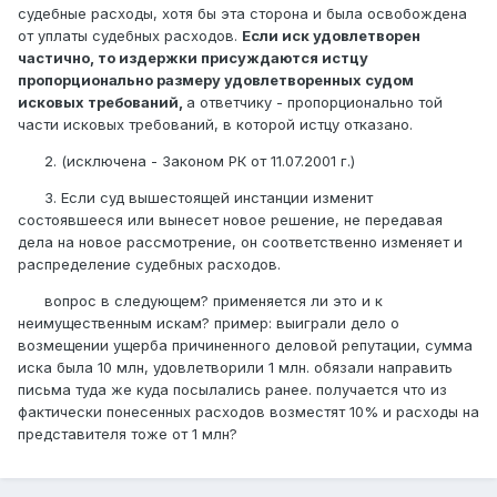
судебные расходы, хотя бы эта сторона и была освобождена
от уплаты судебных расходов.
Если иск удовлетворен
частично, то издержки присуждаются истцу
пропорционально размеру удовлетворенных судом
исковых требований,
а ответчику - пропорционально той
части исковых требований, в которой истцу отказано.
2. (исключена - Законом РК от 11.07.2001 г.)
3. Если суд вышестоящей инстанции изменит
состоявшееся или вынесет новое решение, не передавая
дела на новое рассмотрение, он соответственно изменяет и
распределение судебных расходов.
вопрос в следующем? применяется ли это и к
неимущественным искам? пример: выиграли дело о
возмещении ущерба причиненного деловой репутации, сумма
иска была 10 млн, удовлетворили 1 млн. обязали направить
письма туда же куда посылались ранее. получается что из
фактически понесенных расходов возместят 10% и расходы на
представителя тоже от 1 млн?