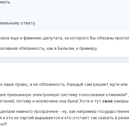
овать.
вильному ответу.
казала еще и фамилию депутата, за которого Вы обязаны прог
ративная обязанность, как в Бельгии, к примеру.
то наше право, а не обязанность. Каждый сам решает идти или
нее признанную электронную систему голосования отменили? 
теней, потому и исключена она была! Хотя и тут
свои
хакеры 
делали намного прозрачнее - ну, как например государственн
я и кто из партий вырывается и кто отстает так сказать в ре
о!!!