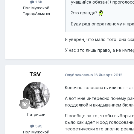
учащийся обязан(!) проголос
1.6k
Пол:
Мужской
Это правда?
Город:
Алматы
Буду рад оперативному и пра
Я уверен, что мало того, она с
У нас это лишь право, а не импе
TSV
Опубликовано
16 Января 2012
Конечно голосовать или нет - э
А вот мне интересно почему ра
подделкой и вкидыванием бюлле
Патриции
Я вообще за то, чтобы выборы с
было как идет и ход голосовани
595
теоретически это вполне реальн
Пол:
Мужской