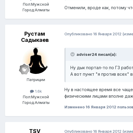
Пол:
Мужской
Отменили, вроде как, потому ч
Город:
Алматы
Рустам
Опубликовано
16 Января 2012
(изм
Садыкаев
adviser24 писал(а):
Ну дык портал-то по ГЗ рабо
А вот пункт "я против всех"
Патриции
Ну в настоящее время все чаще
1.6k
физическими лицами вполне даж
Пол:
Мужской
Город:
Алматы
Изменено
16 Января 2012
пользо
TSV
Опубликовано
16 Января 2012
(изм