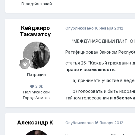
Город:
Костанай
Кейджиро
Опубликовано
16 Января 2012
Такаматсу
"МЕЖДУНАРОДНЫЙ ПАКТ О ГР
Ратифицирован Законом Республи
статья 25: "Каждый гражданин
право и возможность
:
Патриции
a) принимать участие в веден
2.6k
b) голосовать и быть избранн
Пол:
Мужской
тайном голосовании
и обеспеч
Город:
Алматы
Александр К
Опубликовано
16 Января 2012