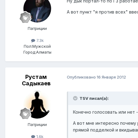
Ну дык портал-то по ГЗ работае
А вот пункт "я против всех" вв
Патриции
7.3k
Пол:
Мужской
Город:
Алматы
Рустам
Опубликовано
16 Января 2012
Садыкаев
TSV писал(а):
Конечно голосовать или нет 
А вот мне интересно почему
Патриции
прямой подделкой и вкидыва
1.6k