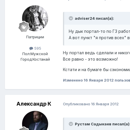
adviser24 писал(а):
Ну дык портал-то по ГЗ рабо
Патриции
А вот пункт "я против всех"
595
Ну портал ведь сделали и никог
Пол:
Мужской
Все равно - это возможно!
Город:
Костанай
Кстати и на бумаге бы сэкономи
Изменено
16 Января 2012
пользо
Александр К
Опубликовано
16 Января 2012
Рустам Садыкаев писал(а)