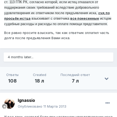
ст. 113 ГПК РК, согласно которой, если истец отказался от
поддержания своих требований вследствие добровольного
суд по
удовлетворения их ответчиком после предъявления иска,
просьбе истца
все понесенные
взыскивает с ответчика
истцом
судебные расходы и расходы по оплате помощи представителя.
Все равно просите взыскать, так как ответчик оплатил часть
долга после предъявления Вами иска.
4 months later...
Ответы
Created
Последний ответ
108
18 л
7 л
Ignassio
Опубликовано
11 Марта 2013
И все таки, господа! Если при частичном удовлетворении иска