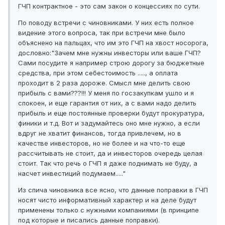
ГЧП контрактное - это сам закон о концессиях по сути.
По поводу встречи с чиновниками. У них есть полное
видение этого вопроса, так при встречи мне было
объяснено на пальцах, что им это ГЧП на хвост носорога,
дословно:"Зачем мне нужны инвесторы или ваше ГЧП?
Сами посудите я например строю дорогу за бюджетные
средства, при этом себестоимость ....., а оплата
проходит в 2 раза дороже. Смысл мне делить свою
прибыль с вами???!!! У меня по госзакупкам ушло и я
спокоен, и еще гарантия от них, а с вами надо делить
прибыль и еще постоянные проверки будут прокуратура,
финики и т.д. Вот и задумайтесь оно мне нужно, а если
вдруг не хватит финансов, тогда привлечем, но в
качестве инвесторов, но не более и на что-то еще
рассчитывать не стоит, да и инвесторов очередь целая
стоит. Так что речь о ГЧП я даже поднимать не буду, а
насчет инвестиций подумаем....."
Из спича чиновника все ясно, что данные поправки в ГЧП
носят чисто информативный характер и на деле будут
применены только с нужными компаниями (в принципе
под которые и писались данные поправки).