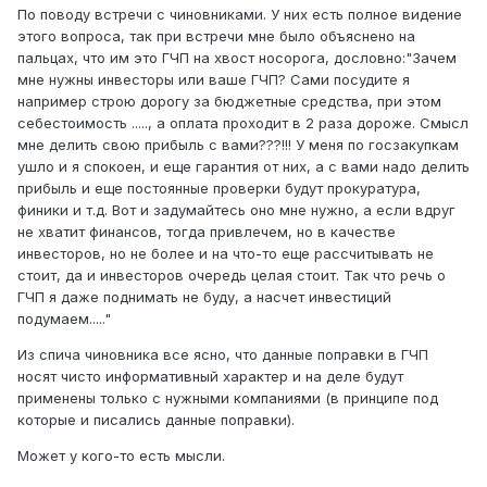
По поводу встречи с чиновниками. У них есть полное видение
этого вопроса, так при встречи мне было объяснено на
пальцах, что им это ГЧП на хвост носорога, дословно:"Зачем
мне нужны инвесторы или ваше ГЧП? Сами посудите я
например строю дорогу за бюджетные средства, при этом
себестоимость ....., а оплата проходит в 2 раза дороже. Смысл
мне делить свою прибыль с вами???!!! У меня по госзакупкам
ушло и я спокоен, и еще гарантия от них, а с вами надо делить
прибыль и еще постоянные проверки будут прокуратура,
финики и т.д. Вот и задумайтесь оно мне нужно, а если вдруг
не хватит финансов, тогда привлечем, но в качестве
инвесторов, но не более и на что-то еще рассчитывать не
стоит, да и инвесторов очередь целая стоит. Так что речь о
ГЧП я даже поднимать не буду, а насчет инвестиций
подумаем....."
Из спича чиновника все ясно, что данные поправки в ГЧП
носят чисто информативный характер и на деле будут
применены только с нужными компаниями (в принципе под
которые и писались данные поправки).
Может у кого-то есть мысли.