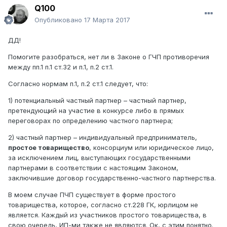
Q100
Опубликовано
17 Марта 2017
ДД!
Помогите разобраться, нет ли в Законе о ГЧП противоречия
между пп.1 п.1 ст.32 и п.1, п.2 ст.1.
Согласно нормам п.1, п.2 ст.1 следует, что:
1) потенциальный частный партнер – частный партнер,
претендующий на участие в конкурсе либо в прямых
переговорах по определению частного партнера;
2) частный партнер – индивидуальный предприниматель,
простое товарищество
, консорциум или юридическое лицо,
за исключением лиц, выступающих государственными
партнерами в соответствии с настоящим Законом,
заключившие договор государственно-частного партнерства.
В моем случае ПЧП существует в форме простого
товарищества, которое, согласно ст.228 ГК, юрлицом не
является. Каждый из участников простого товарищества, в
свою очередь, ИП-ми также не являются. Ок, с этим понятно.