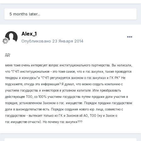
5 months later...
Alex_1
Опубликовано
23 Января 2014
ДД!
меня тоже очень интересует вопрос институционального партнерства. Вы написали,
что "ГЧП институциональное - это тоже самое, что и гос.закупки, также проводятся
тендеры и конкурсы"и "ГЧП регулируется законом о гос.закупках и ГК РК" Не
подскажете, откуда эта информация? Я думал, что можно создать компанию с
участием государства и инвесторов в уставном капитале. Или преобразовать
действующее ТОО, со 100% участием государства путем продажи доли участия в
порядке, установленном Законом о гос. имуществе. Порядок продажи государством
доли в законодательстве есть. Порядок создания нового юр. лица, совместно с
государством - вытекает только из ГК и Законов об АО, ТОО (ну и Закон о
гос.имуществе отчасти). Но почему гос.закупки???