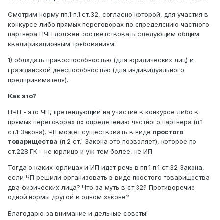
Смотрим норму пп.1 п.1 ст.32, согласно которой, для участия в
конкурсе либо прямых переговорах по определению частного
партнера ПЧП должен соответствовать следующим общим
квалификационным требованиям:
1) обладать правоспособностью (для юридических лиц) и
гражданской дееспособностью (для индивидуального
предпринимателя).
Как это?
ПЧП - это ЧП, претендующий на участие в конкурсе либо в
прямых переговорах по определению частного партнера (п.1
ст.1 Закона). ЧП может существовать в виде
простого
товарищества
(п.2 ст.1 Закона это позволяет), которое по
ст.228 ГК - не юрлицо и уж тем более, не ИП.
Тогда о каких юрлицах и ИП идет речь в пп.1 п.1 ст.32 Закона,
если ЧП решили организовать в виде простого товарищества
два физических лица? Что за муть в ст.32? Противоречие
одной нормы другой в одном законе?
Благодарю за внимание и дельные советы!