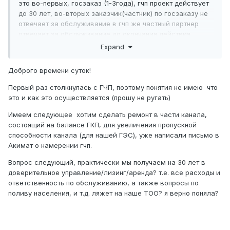
это во-первых, госзаказ (1-3года), гчп проект действует
до 30 лет, во-вторых заказчик(частник) по госзаказу не
отвечает за обслуживание в гчп же частный партнер
отвечает за обслуживание до окончания действия
контракта.
Expand
Институциональное гчп - создание совместного
Доброго времени суток!
предприятия между гос сектором и частным партнером.
Первый раз столкнулась с ГЧП, поэтому понятия не имею что
Контрактное - это и концессия, доверительное
это и как это осуществляется (прошу не ругать)
управление, аренда, управление, содержание.
Имеем следующее хотим сделать ремонт в части канала,
состоящий на балансе ГКП, для увеличения пропускной
способности канала (для нашей ГЭС), уже написали письмо в
Акимат о намерении гчп.
Вопрос следующий, практически мы получаем на 30 лет в
доверительное управление/лизинг/аренда? т.е. все расходы и
ответственность по обслуживанию, а также вопросы по
поливу населения, и т.д. ляжет на наше ТОО? я верно поняла?