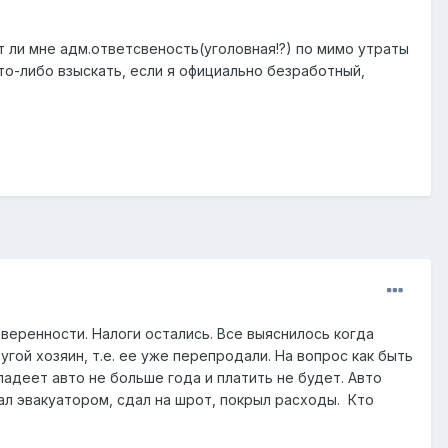
т ли мне адм.ответсвеность(уголовная!?) по мимо утраты
то-либо взыскать, если я официально безработный,
оверенности. Налоги остались. Все выяснилось когда
гой хозяин, т.е. ее уже перепродали. На вопрос как быть
адеет авто не больше года и платить не будет. Авто
рал эвакуатором, сдал на шрот, покрыл расходы. Кто