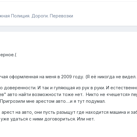
жная Полиция. Дороги. Перевозки
ерное.(
чая оформленная на меня в 2009 году. (Я её никогда не видел.
по доверенности. И так и гуляющая из рук в руки. И естествен
ев" авто найти возможности тоже нет. Никто не «чешется» п
Пригрозили мне арестом авто….и я тут подумал.
 арест на авто, они пусть разыщут где находится машина и за
уже удаться с ними договориться. Или нет.