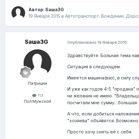
Автор:
Sаша3G
19 Января 2015
в
Автотранспорт. Вождение. Доро
Sаша3G
Опубликовано
19 Января 2015
Здравствуйте. Больная тема нав
Ситуация в следующем.
Имеется машина(ваз), в силу слу
Патриции
И уже как годов 4-5 "продана" 
113
ни желания не имею. "Владельц
Пол:
Мужской
посчитали мне сумму…большая. 
А что, если добиться наложения
"хозяева" объявятся. Возможно 
Просто хочу снять её с себя.