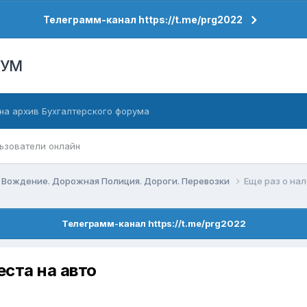
Телеграмм-канал https://t.me/prg2022
РУМ
на архив Бухгалтерского форума
ьзователи онлайн
 Вождение. Дорожная Полиция. Дороги. Перевозки
Еще раз о на
Телеграмм-канал https://t.me/prg2022
еста на авто