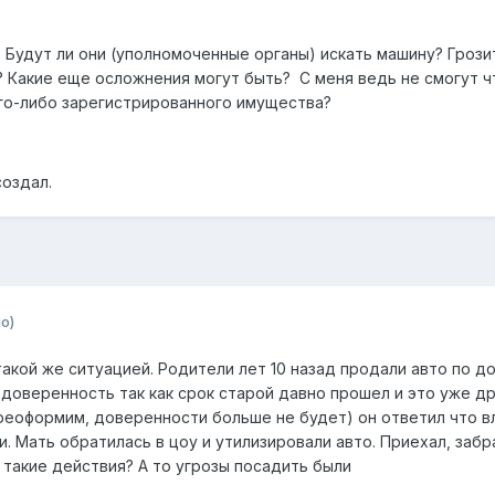
 Будут ли они (уполномоченные органы) искать машину? Грози
? Какие еще осложнения могут быть? С меня ведь не смогут ч
ого-либо зарегистрированного имущества?
создал.
о)
акой же ситуацией. Родители лет 10 назад продали авто по д
доверенность так как срок старой давно прошел и это уже дру
реоформим, доверенности больше не будет) он ответил что вл
и. Мать обратилась в цоу и утилизировали авто. Приехал, заб
 такие действия? А то угрозы посадить были