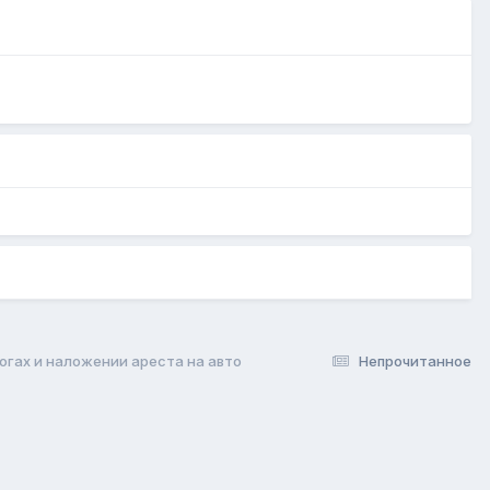
логах и наложении ареста на авто
Непрочитанное