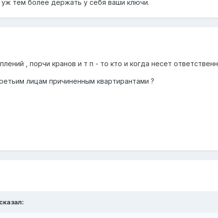
 и уж тем более держать у себя ваши ключи.
оплений , порчи кранов и т п - то кто и когда несет ответствен
ретьим лицам причиненным квартирантами ?
сказал: