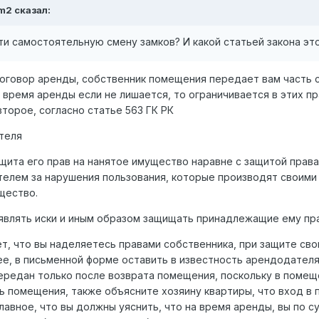
_m2
сказал:
ти самостоятельную смену замков? И какой статьей закона эт
договор аренды, собственник помещения передает вам часть с
время аренды если не лишается, то ограничивается в этих пр
второе, согласно статье 563 ГК РК
ателя
ита его прав на нанятое имущество наравне с защитой права
елем за нарушения пользования, которые производят своими
щество.
влять иски и иным образом защищать принадлежащие ему пра
т, что вы наделяетесь правами собственника, при защите сво
, в письменной форме оставить в известность арендодателя 
редан только после возврата помещения, поскольку в помещ
ь помещения, также объясните хозяину квартиры, что вход в 
лавное, что вы должны уяснить, что на время аренды, вы по 