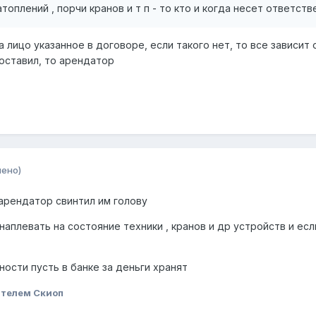
атоплений , порчи кранов и т п - то кто и когда несет ответст
 лицо указанное в договоре, если такого нет, то все зависит 
 поставил, то арендатор
нено)
 арендатор свинтил им голову
плевать на состояние техники , кранов и др устройств и есл
ности пусть в банке за деньги хранят
ателем Скиоп