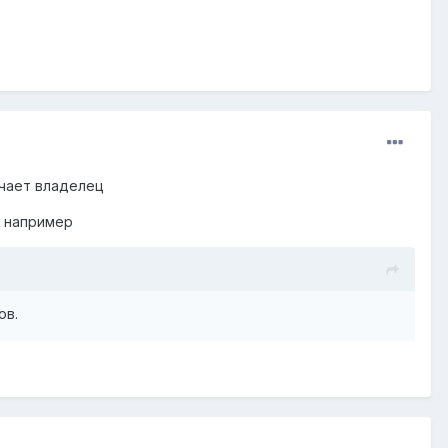
ечает владелец
? например
ов.