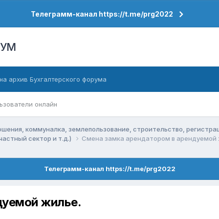
Телеграмм-канал https://t.me/prg2022
РУМ
на архив Бухгалтерского форума
ьзователи онлайн
ения, коммуналка, землепользование, строительство, регистра
астный сектор и т.д.)
Смена замка арендатором в арендуемой 
Телеграмм-канал https://t.me/prg2022
дуемой жилье.