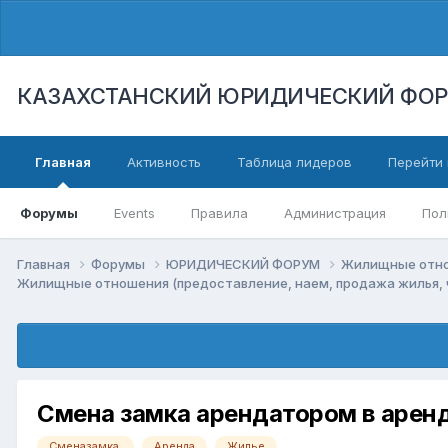
КАЗАХСТАНСКИЙ ЮРИДИЧЕСКИЙ ФО
Главная
Активность
Таблица лидеров
Перейти 
Форумы
Events
Правила
Администрация
Пол
Главная
Форумы
ЮРИДИЧЕСКИЙ ФОРУМ
Жилищные отнош
Жилищные отношения (предоставление, наем, продажа жилья, ч
Смена замка арендатором в арен
Сменазамка.
Аренда
Жилье