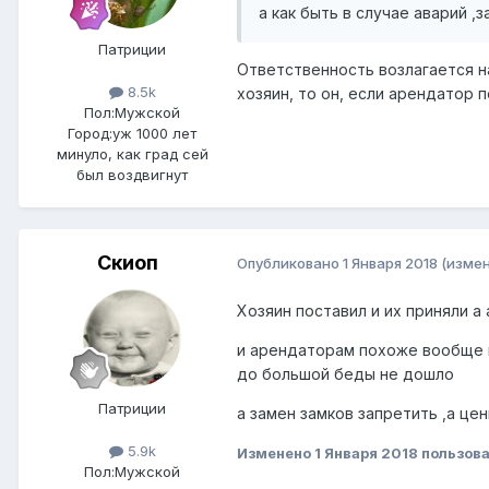
а как быть в случае аварий ,з
Патриции
Ответственность возлагается на
8.5k
хозяин, то он, если арендатор
Пол:
Мужской
Город:
уж 1000 лет
минуло, как град сей
был воздвигнут
Скиоп
Опубликовано
1 Января 2018
(изме
Хозяин поставил и их приняли а
и арендаторам похоже вообще на
до большой беды не дошло
Патриции
а замен замков запретить ,а цен
5.9k
Изменено
1 Января 2018
пользов
Пол:
Мужской