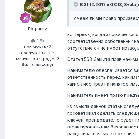
В 31.12.2017 в 08:13,
Sveta
Имеем ли мы право произвес
Патриции
во первых, когда заключается 
8.5k
соответственно собственник на 
Пол:
Мужской
отсутствие он не имеет право, 
Город:
уж 1000 лет
минуло, как град сей
Статья 563. Защита прав наним
был воздвигнут
Нанимателю обеспечивается защ
ответственность перед нанимат
каких-либо прав на нанятое иму
Наниматель имеет право предъя
из смысла данной статьи следуе
посоветовал сделать следующее
ключей, арендодателю будет пе
гарантировать вам безопасност
расцениваться как вторжение. г