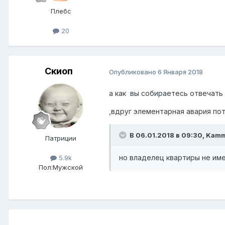
Плебс
20
Скиоп
Опубликовано
6 Января 2018
а как вы собираетесь отвечать
,вдруг элементарная авария по
В 06.01.2018 в 09:30,
Kam
Патриции
но владелец квартиры не име
5.9k
Пол:
Мужской