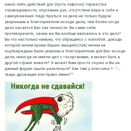
129.57 \u043a\u0411
·
335 downloads
каких либо действий для (пусть пафосно) торжества
справедливости, опускание рук, отсутствие веры в себя и
самоуважения. Надо браться за дела не только будучи
уверенным в благоприятном исходе дела, тем более когда
дело касается Вас как личности. Вы сами себе
противоречите, зачем же Вы вообще ввязались в это дело?
Вы что настолько наивны, что обращаясь с жалобой, доводы
которой ничем кроме Ваших эмоций(слов) ничем не
подтверждены были уверены в благоприятном для Вас исходе
дела, никогда не имели дел с госорганами, а может быть в
другой стране живете? А может Вам просто скучно и Вы на
данный форум зашли развлечься? Как там у классика ?- "....
тварь дрожащая или право имею?"