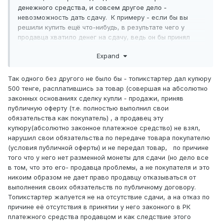
денежного средства, и совсем другое дело -
невозможность дать сдачу. К примеру - если бы вы
решили купить ещё что-нибудь, в результате чего у
продавца хватило денег на сдачу, ведь он бы принял
вашу купюру. То-есть, дело не в самом денежном
Expand
средстве, отказ в приёме которого, разумеется,
является нарушением, а совсем в других
обстоятельствах. Ну, допустим, у вас отказались бы
Так одного без другого не было бы - топикстартер дал купюру
принять деньги в связи с окончанием рабочего дня. Это
500 тенге, расплатившись за товар (совершая на абсолютно
что, тоже отказ в принятии денежных средств?
законных основаниях сделку купли - продажи, приняв
публичную оферту (т.е. полностью выполнил свои
(А вообще, нужно было бы мне сначала почитать ответ
обязательства как покупатель) , а продавец эту
банка, чем я сейчас и займусь...)
купюру(абсолютно законное платежное средство) не взял,
нарушил свои обязательства по передаче товара покупателю
(условия публичной оферты) и не передал товар, по причине
того что у него нет разменной монеты для сдачи (но дело все
в том, что это его- продавца проблемы, а не покупателя и это
никоим образом не дает право продавцу отказываться от
выполнения своих обязательств по публичному договору.
Топикстартер жалуется не на отсутствие сдачи, а на отказ по
причине её отсутствия в принятии у него законного в РК
платежного средства продавцом и как следствие этого