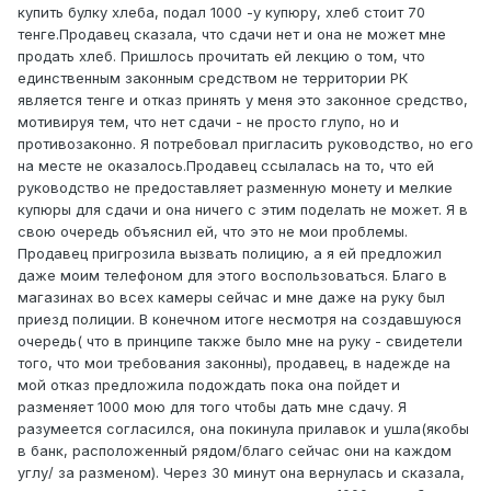
купить булку хлеба, подал 1000 -у купюру, хлеб стоит 70
тенге.Продавец сказала, что сдачи нет и она не может мне
продать хлеб. Пришлось прочитать ей лекцию о том, что
единственным законным средством не территории РК
является тенге и отказ принять у меня это законное средство,
мотивируя тем, что нет сдачи - не просто глупо, но и
противозаконно. Я потребовал пригласить руководство, но его
на месте не оказалось.Продавец ссылалась на то, что ей
руководство не предоставляет разменную монету и мелкие
купюры для сдачи и она ничего с этим поделать не может. Я в
свою очередь объяснил ей, что это не мои проблемы.
Продавец пригрозила вызвать полицию, а я ей предложил
даже моим телефоном для этого воспользоваться. Благо в
магазинах во всех камеры сейчас и мне даже на руку был
приезд полиции. В конечном итоге несмотря на создавшуюся
очередь( что в принципе также было мне на руку - свидетели
того, что мои требования законны), продавец, в надежде на
мой отказ предложила подождать пока она пойдет и
разменяет 1000 мою для того чтобы дать мне сдачу. Я
разумеется согласился, она покинула прилавок и ушла(якобы
в банк, расположенный рядом/благо сейчас они на каждом
углу/ за разменом). Через 30 минут она вернулась и сказала,