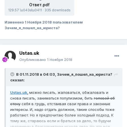
Ответ.pdf
129.57 \u043a\u0411
·
335 downloads
Изменено
1 Ноября 2018
пользователем
Зачем_я_пошел_на_юриста?
Ustas.uk
Опубликовано
1 Ноября 2018
В 01.11.2018 в 04:03,
Зачем_я_пошел_на_юриста?
сказал:
Ustas.uk
,
можно писать, жаловаться, обжаловать и
снова писать, заниматься популизмом, бить
головой об
стену
себя в грудь, отстаивая свои права и законные
интересы. И, надо отдать должное, такие способы тоже
работают. Но я предпочитаю более холодный подход. К
тому же, стараюсь если и браться за дело, то будучи
уверенным в благоприятном исходе дела. Но это все