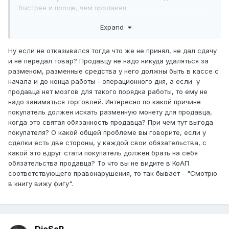
быстрее и проще, чем продавец.
Ну хорошо, продавец берёт купюру и удаляется для её
Expand
размена. В течение какого времени он должен это
сделать? До конца рабочего дня? Вас это устроит?
Ну если не отказывался тогда что же не принял, не дал сдачу
и не передал товар? Продавцу не надо никуда удаляться за
Я думаю, у продавца есть право предложить это сделать
разменом, разменные средства у него должны быть в кассе с
вам самому. У вас есть право от этого отказаться. Как
начала и до конца работы - операционного дня, а если у
быть в этом случае? Не знаю. По крайней мере, в КоАП
продавца нет мозгов для такого порядка работы, то ему не
соответствующего правонарушения я не вижу. Да и
надо заниматься торговлей. Интересно по какой причине
правонарушение ли это? Ведь тут нет выгоды ни
покупатель должен искать разменную монету для продавца,
продавцу, ни покупателю. Есть общая проблема. Которую
когда это святая обязанность продавца? При чем тут выгода
нужно постараться решить сообща.
покупателя? О какой общей проблеме вы говорите, если у
сделки есть две стороны, у каждой свои обязательства, с
какой это вдруг стати покупатель должен брать на себя
обязательства продавца? То что вы не видите в КоАП
соответствующего правонарушения, то так бывает - "Смотрю
в книгу вижу фигу".