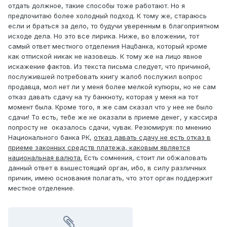
отдать должное, такие способы тоже работают. Но я
предпочитаю более холодный подход. К тому же, стараюсь
если и браться за дело, то будучи уверенным в благоприятном
исходе дела. Но это все лирика. Ниже, во вложении, тот
самый ответ местного отделения Нацбанка, который кроме
как отпиской никак не назовешь. К тому же на лицо явное
искажение фактов. Из текста письма следует, что причиной,
послужившей потребовать книгу жалоб послужил вопрос
продавца, мол нет ли у меня более мелкой купюры, но не сам
отказ давать сдачу на ту банкноту, которая у меня на тот
момент была. Кроме того, я же сам сказал что у нее не было
сдачи! То есть, тебе же не оказали в приеме денег, у кассира
попросту не оказалось сдачи, чувак. Резюмируя: по мнению
Национального банка РК,
отказ давать сдачу не есть отказ в
приеме законных средств платежа, каковым является
национальная валюта.
Есть сомнения, стоит ли обжаловать
данный ответ в вышестоящий орган, ибо, в силу различных
причин, имею основания полагать, что этот орган поддержит
местное отделение.