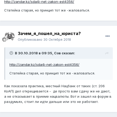
http://zandar.kz/sda4i-net-zakon-est4356/
Статейка старая, но принцип тот же -жаловаться.
Зачем_я_пошел_на_юриста?
Опубликовано
30 Октября 2018
В 30.10.2018 в 09:35,
Сов
сказал:
http://zandar.kz/sda4i-net-zakon-est4356/
Статейка старая, но принцип тот же -жаловаться.
Как показала практика, местный Нацбанк от таких (ст. 206
КоАП) дел открещивается - де просто вам сдачу же не дают,
а не отказывает в приеме нацвалюты. Вот и зашел на форум в
раздумьях, стоит ли идти дальше или это не работает.