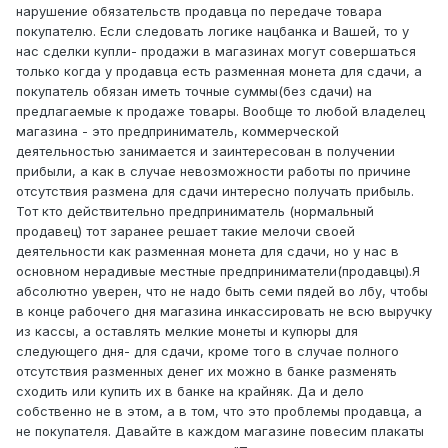
нарушение обязательств продавца по передаче товара
покупателю. Если следовать логике нацбанка и Вашей, то у
нас сделки купли- продажи в магазинах могут совершаться
только когда у продавца есть разменная монета для сдачи, а
покупатель обязан иметь точные суммы(без сдачи) на
предлагаемые к продаже товары. Вообще то любой владелец
магазина - это предприниматель, коммерческой
деятельностью занимается и заинтересован в получении
прибыли, а как в случае невозможности работы по причине
отсутствия размена для сдачи интересно получать прибыль.
Тот кто действительно предприниматель (нормальный
продавец) тот заранее решает такие мелочи своей
деятельности как разменная монета для сдачи, но у нас в
основном нерадивые местные предприниматели(продавцы).Я
абсолютно уверен, что не надо быть семи пядей во лбу, чтобы
в конце рабочего дня магазина инкассировать не всю выручку
из кассы, а оставлять мелкие монеты и купюры для
следующего дня- для сдачи, кроме того в случае полного
отсутствия разменных денег их можно в банке разменять
сходить или купить их в банке на крайняк. Да и дело
собственно не в этом, а в том, что это проблемы продавца, а
не покупателя. Давайте в каждом магазине повесим плакаты