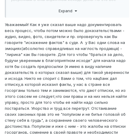
лирика. Ниже, во вложении, тот самый ответ местного
Expand
отделения Нацбанка, который кроме как отпиской никак
не назовешь. К тому же на лицо явное искажение
фактов. Из текста письма следует, что причиной,
Уважаемый! Как я уже сказал выше надо документировать
послужившей потребовать книгу жалоб послужил
весь процесс, чтобы потом можно было доказательствами -
вопрос продавца, мол нет ли у меня более мелкой
аудио, видео, фото, свидетели и пр. опровергнуть как Вы
купюры, но не сам отказ давать сдачу на ту банкноту,
говорите "искажение фактов" в суде. А у Вас одни слова на
которая у меня на тот момент была. Кроме того, я же
эмоциях(абсолютно справедливых на наглость продавца) -
сам сказал что у нее не было сдачи! То есть, тебе же не
"лирика" как Вы говорите. Для того чтобы "браться за дело,
оказали в приеме денег, у кассира попросту не
будучи уверенным в благоприятном исходе" для начала надо
оказалось сдачи, чувак. Резюмируя: по мнению
хотя бы создать предпосылки (я имею в виду наличие
Национального банка РК,
отказ давать сдачу не есть
доказательств о которых сказал выше) для такой уверенности
отказ в приеме законных средств платежа, каковым
и исхода. Никто не спорит с Вами о том, что нацбанк дал
является национальная валюта.
Есть сомнения, стоит ли
отписку,в которой исказил факты, у нас в стране все
обжаловать данный ответ в вышестоящий орган, ибо, в
госорганы только тем и занимаются, что дают отписки, но из
силу различных причин, имею основания полагать, что
этого совсем не следует,что они правы и на них нельзя найти
этот орган поддержит местное отделение.
управу, просто для того чтобы её найти надо сильно
постараться. Упорство и труд все перетрут. Отстаивание
своих законных прав это не "популизм и не битье головой об
стену себя в грудь", а сохранение своего человеческого
достоинства. Популизм и иже с ним - это жалобы на отписки
Ответ.pdf
госорганов, сомнение в своей правоте и необходимости