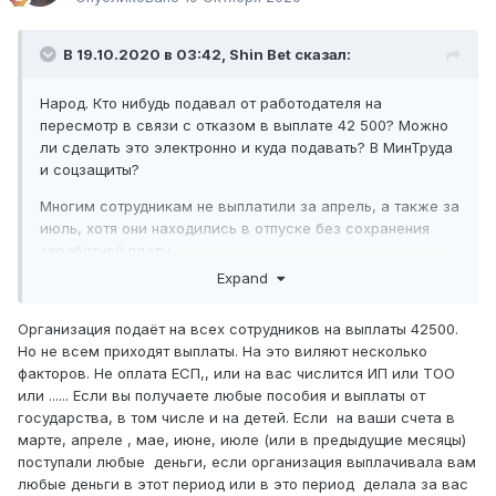
В 19.10.2020 в 03:42,
Shin Bet
сказал:
Народ. Кто нибудь подавал от работодателя на
пересмотр в связи с отказом в выплате 42 500? Можно
ли сделать это электронно и куда подавать? В МинТруда
и соцзащиты?
Многим сотрудникам не выплатили за апрель, а также за
июль, хотя они находились в отпуске без сохранения
заработной платы.
Expand
Организация подаёт на всех сотрудников на выплаты 42500.
Но не всем приходят выплаты. На это виляют несколько
факторов. Не оплата ЕСП,, или на вас числится ИП или ТОО
или ...... Если вы получаете любые пособия и выплаты от
государства, в том числе и на детей. Если на ваши счета в
марте, апреле , мае, июне, июле (или в предыдущие месяцы)
поступали любые деньги, если организация выплачивала вам
любые деньги в этот период или в это период делала за вас