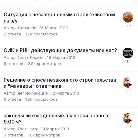
Ситуация с незавершенным строительством
на з/у
Автор:
Consuela
,
26 Марта 2013
2
ответа
1.2k
просмотров
СИК и РНН действующие документы или нет?
Автор:
Гость Кирилл
,
19 Марта 2013
6
ответов
2.5k
просмотров
Решение о сносе незаконного строительства
и "маневры" ответчика
Автор:
непонимающий
,
12 Марта 2013
3
ответа
1.5k
просмотров
законны ли ежедневные планерки ровно в
9.00 ч?
Автор:
Гость тито
,
13 Марта 2013
6
ответов
1.8k
просмотров