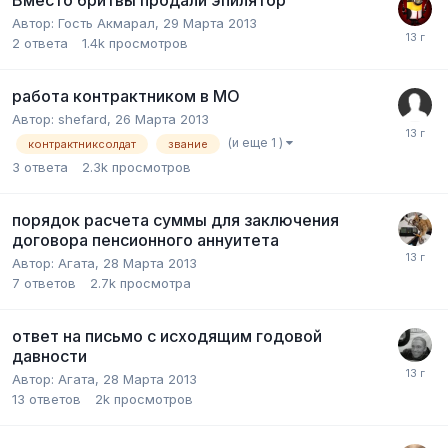
Вместо бритвы продали эпилятор
Автор:
Гость Акмарал
,
29 Марта 2013
2
ответа
1.4k
просмотров
работа контрактником в МО
Автор:
shefard
,
26 Марта 2013
(и еще 1 )
контрактниксолдат
звание
3
ответа
2.3k
просмотров
порядок расчета суммы для заключения
договора пенсионного аннуитета
Автор:
Агата
,
28 Марта 2013
7
ответов
2.7k
просмотра
ответ на письмо с исходящим годовой
давности
Автор:
Агата
,
28 Марта 2013
13
ответов
2k
просмотров