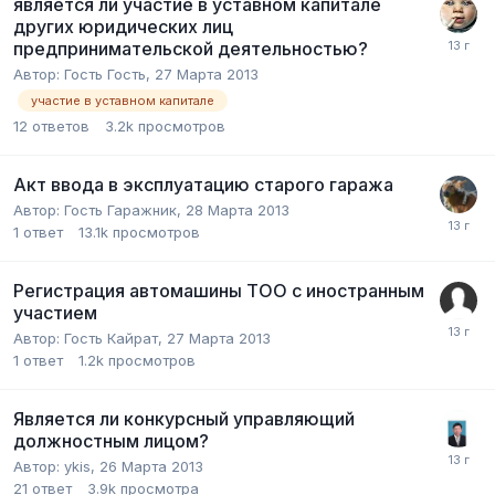
является ли участие в уставном капитале
других юридических лиц
предпринимательской деятельностью?
Автор:
Гость Гость
,
27 Марта 2013
участие в уставном капитале
12
ответов
3.2k
просмотров
Акт ввода в эксплуатацию старого гаража
Автор:
Гость Гаражник
,
28 Марта 2013
1
ответ
13.1k
просмотров
Регистрация автомашины ТОО с иностранным
участием
Автор:
Гость Кайрат
,
27 Марта 2013
1
ответ
1.2k
просмотров
Является ли конкурсный управляющий
должностным лицом?
Автор:
ykis
,
26 Марта 2013
21
ответ
3.9k
просмотра