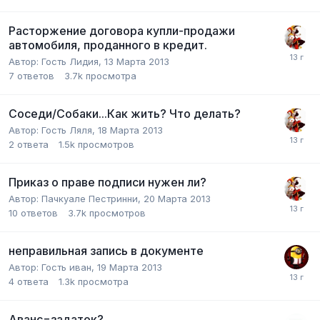
Расторжение договора купли-продажи
автомобиля, проданного в кредит.
Автор:
Гость Лидия
,
13 Марта 2013
7
ответов
3.7k
просмотра
Соседи/Собаки...Как жить? Что делать?
Автор:
Гость Ляля
,
18 Марта 2013
2
ответа
1.5k
просмотров
Приказ о праве подписи нужен ли?
Автор:
Пачкуале Пестринни
,
20 Марта 2013
10
ответов
3.7k
просмотров
неправильная запись в документе
Автор:
Гость иван
,
19 Марта 2013
4
ответа
1.3k
просмотра
Аванс=задаток?