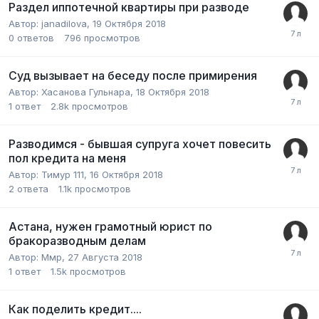
Раздел иппотечной квартиры при разводе
Автор:
janadilova
,
19 Октября 2018
0
ответов
796
просмотров
Суд вызывает на беседу после примирения
Автор:
Хасанова Гульнара
,
18 Октября 2018
1
ответ
2.8k
просмотров
Разводимся - бывшая супруга хочет повесить
пол кредита на меня
Автор:
Тимур 111
,
16 Октября 2018
2
ответа
1.1k
просмотров
Астана, нужен грамотный юрист по
бракоразводным делам
Автор:
Ммр
,
27 Августа 2018
1
ответ
1.5k
просмотров
Как поделить кредит....