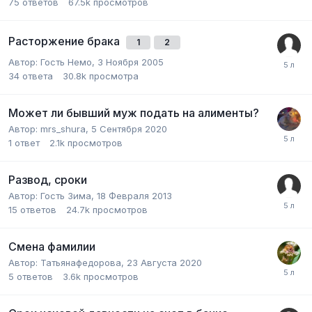
75
ответов
67.5k
просмотров
Расторжение брака
1
2
Автор:
Гость Немо
,
3 Ноября 2005
34
ответа
30.8k
просмотра
Может ли бывший муж подать на алименты?
Автор:
mrs_shura
,
5 Сентября 2020
1
ответ
2.1k
просмотров
Развод, сроки
Автор:
Гость Зима
,
18 Февраля 2013
15
ответов
24.7k
просмотров
Смена фамилии
Автор:
Татьянафедорова
,
23 Августа 2020
5
ответов
3.6k
просмотров