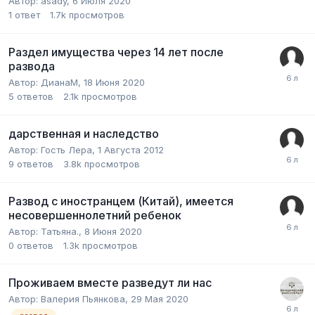
Автор:
asady
,
6 Июля 2020
1
ответ
1.7k
просмотров
Раздел имущества через 14 лет после
развода
Автор:
ДианаМ
,
18 Июня 2020
5
ответов
2.1k
просмотров
дарственная и наследство
Автор:
Гость Лера
,
1 Августа 2012
9
ответов
3.8k
просмотров
Развод с иностранцем (Китай), имеется
несовершеннолетний ребенок
Автор:
Татьяна.
,
8 Июня 2020
0
ответов
1.3k
просмотров
Проживаем вместе разведут ли нас
Автор:
Валерия Пьянкова
,
29 Мая 2020