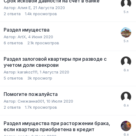
Срок исковой давности на счет в банке
Автор:
Алия E
,
21 Августа 2020
2
ответа
1.4k
просмотров
Раздел имущества
Автор:
ArtX
,
4 Июня 2020
6
ответов
2.1k
просмотров
Раздел залоговой квартиры при разводе с
учетом доли свекрови
Автор:
karakoz111
,
1 Августа 2020
5
ответов
3k
просмотр
Помогите пожалуйста
Автор:
Снежанна001
,
10 Июля 2020
2
ответа
1.7k
просмотров
Раздел имущества при расторжении брака,
если квартира приобретена в кредит