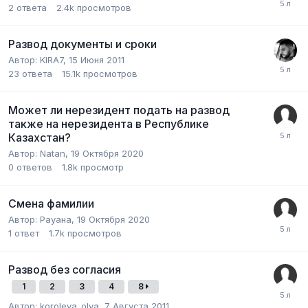
2
ответа
2.4k
просмотров
Развод документы и сроки
Автор:
KIRA7
,
15 Июня 2011
23
ответа
15.1k
просмотров
Может ли нерезидент подать на развод
также на нерезидента в Республике
Казахстан?
Автор:
Natan
,
19 Октября 2020
0
ответов
1.8k
просмотр
Смена фамилии
Автор:
Рауана
,
19 Октября 2020
1
ответ
1.7k
просмотров
Развод без согласия
1
2
3
4
8
Автор:
koroleva_olya
,
7 Августа 2011