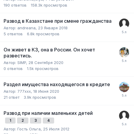
190
ответов
158.3k
просмотров
Развод в Казахстане при смене гражданства
Автор:
andreana
,
23 Января 2018
5
ответов
6.8k
просмотров
Он живет в КЗ, она в России. Он хочет
развестись.
Автор:
SIMP
,
28 Сентября 2020
0
ответов
1.5k
просмотров
Раздел имущества находящегося в кредите
Автор:
777ххх
,
18 Июня 2020
21
ответ
3.9k
просмотров
Развод при наличии маленьких детей
1
2
3
4
Автор:
Гость Ольга
,
25 Июля 2012