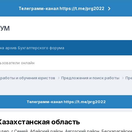
Телеграмм-канал https://t.me/prg2022
РУМ
на архив Бухгалтерского форума
ьзователи онлайн
работы и обучения юристов
Предложения и поиск работы
Пр
Телеграмм-канал https://t.me/prg2022
азахстанская область
Риддер, г.Семей, Абайский район, Аягозский район, Бескарагайс