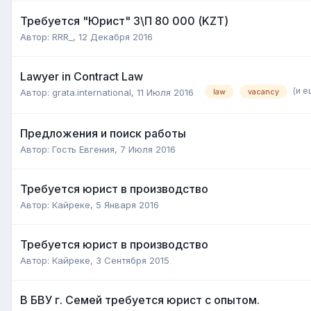
Требуется "Юрист" З\П 80 000 (KZT)
Автор:
RRR_
,
12 Декабря 2016
Lawyer in Contract Law
(и е
Автор:
grata.international
,
11 Июля 2016
law
vacancy
Предложения и поиск работы
Автор:
Гость Евгения
,
7 Июля 2016
Требуется юрист в производство
Автор:
Кайреке
,
5 Января 2016
Требуется юрист в производство
Автор:
Кайреке
,
3 Сентября 2015
В БВУ г. Семей требуется юрист с опытом.