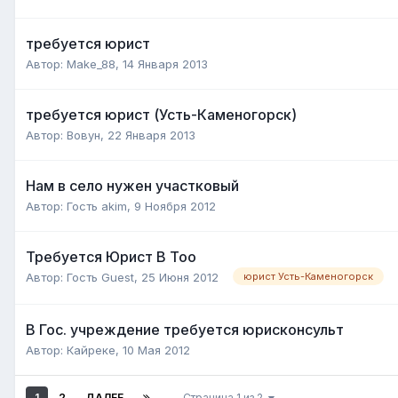
требуется юрист
Автор:
Make_88
,
14 Января 2013
требуется юрист (Усть-Каменогорск)
Автор:
Вовун
,
22 Января 2013
Нам в село нужен участковый
Автор:
Гость akim
,
9 Ноября 2012
Требуется Юрист В Тоо
Автор:
Гость Guest
,
25 Июня 2012
юрист Усть-Каменогорск
В Гос. учреждение требуется юрисконсульт
Автор:
Кайреке
,
10 Мая 2012
1
2
ДАЛЕЕ
Страница 1 из 2