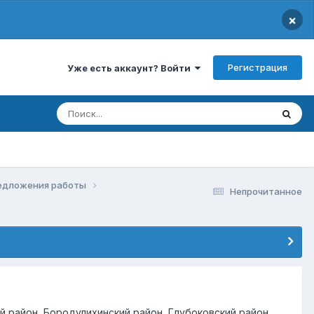
×
Регистрация
Уже есть аккаунт? Войти
едложения работы
Непрочитанное
кий район, Бородулихинский район, Глубоковский район,