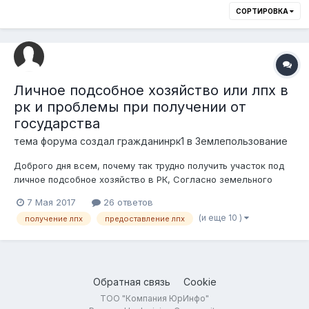
СОРТИРОВКА
Личное подсобное хозяйство или лпх в
рк и проблемы при получении от
государства
тема форума создал
гражданинрк1
в
Землепользование
Доброго дня всем, почему так трудно получить участок под
личное подсобное хозяйство в РК, Согласно земельного
кодекса рк уасток под личное подсобное хозяйство может
7 Мая 2017
26 ответов
быть предоставлен единым массивом с участком под ижс, в
(и еще 10 )
получение лпх
предоставление лпх
черте населенного пункта в сельской местности, и он может
выдаваться в черт...
Обратная связь
Cookie
ТОО "Компания ЮрИнфо"