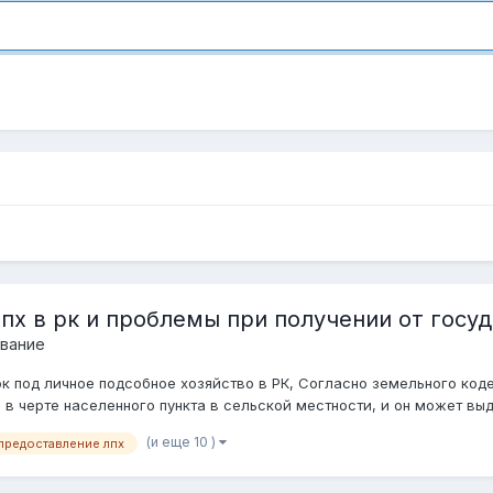
пх в рк и проблемы при получении от госу
вание
ок под личное подсобное хозяйство в РК, Согласно земельного код
 черте населенного пункта в сельской местности, и он может выда
(и еще 10 )
предоставление лпх