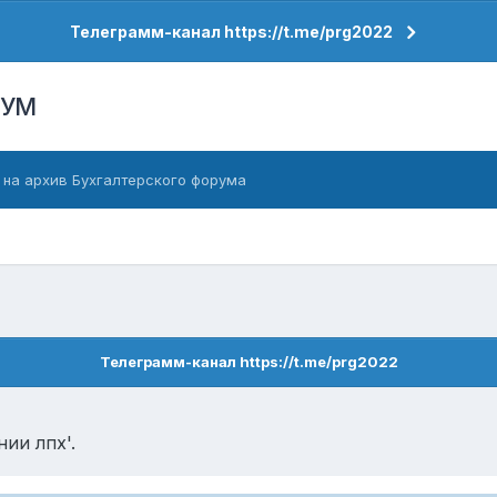
Телеграмм-канал https://t.me/prg2022
РУМ
 на архив Бухгалтерского форума
Телеграмм-канал https://t.me/prg2022
ии лпх'.